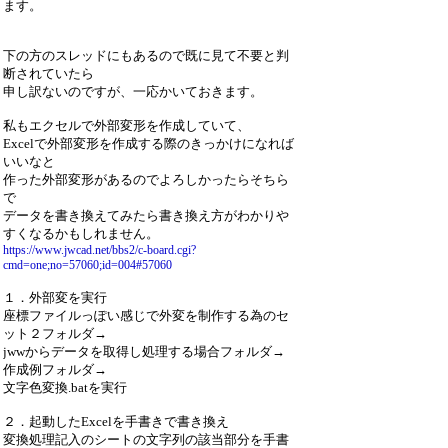
ます。
下の方のスレッドにもあるので既に見て不要と判
断されていたら
申し訳ないのですが、一応かいておきます。
私もエクセルで外部変形を作成していて、
Excelで外部変形を作成する際のきっかけになれば
いいなと
作った外部変形があるのでよろしかったらそちら
で
データを書き換えてみたら書き換え方がわかりや
すくなるかもしれません。
https://www.jwcad.net/bbs2/c-board.cgi?
cmd=one;no=57060;id=004#57060
１．外部変を実行
座標ファイルっぽい感じで外変を制作する為のセ
ット２フォルダ→
jwwからデータを取得し処理する場合フォルダ→
作成例フォルダ→
文字色変換.batを実行
２．起動したExcelを手書きで書き換え
変換処理記入のシートの文字列の該当部分を手書