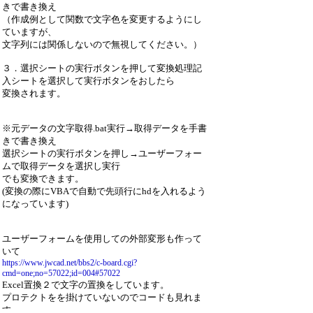
きで書き換え
（作成例として関数で文字色を変更するようにし
ていますが、
文字列には関係しないので無視してください。）
３．選択シートの実行ボタンを押して変換処理記
入シートを選択して実行ボタンをおしたら
変換されます。
※元データの文字取得.bat実行→取得データを手書
きで書き換え
選択シートの実行ボタンを押し→ユーザーフォー
ムで取得データを選択し実行
でも変換できます。
(変換の際にVBAで自動で先頭行にhdを入れるよう
になっています)
ユーザーフォームを使用しての外部変形も作って
いて
https://www.jwcad.net/bbs2/c-board.cgi?
cmd=one;no=57022;id=004#57022
Excel置換２で文字の置換をしています。
プロテクトをを掛けていないのでコードも見れま
す。