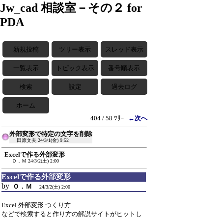
Jw_cad 相談室－その２ for
PDA
新規投稿
ツリー表示
スレッド表示
一覧表示
トピック表示
番号順表示
検索
設定
過去ログ
ホーム
404 / 58 ﾂﾘｰ
←次へ
外部変形で特定の文字を削除
田原文夫
24/3/1(金) 9:52
Excelで作る外部変形
Ｏ．Ｍ
24/3/2(土) 2:00
Excelで作る外部変形
by
Ｏ．Ｍ
24/3/2(土) 2:00
Excel 外部変形 つくり方
などで検索すると作り方の解説サイトがヒットし