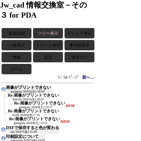
Jw_cad 情報交換室－その
３ for PDA
新規投稿
ツリー表示
スレッド表示
一覧表示
トピック表示
番号順表示
検索
設定
過去ログ
ホーム
1 / 56 ﾍﾟｰｼﾞ
前へ→
画像がプリントできない
guruguru
26/8/5(水) 18:04
Re:画像がプリントできない
Keiichi
26/8/5(水) 19:07
Re:画像がプリントできない
guruguru
26/8/8(土) 13:17
Re:画像がプリントできない
KAN
26/8/6(木) 7:55
Re:画像がプリントできない
guruguru
26/8/8(土) 13:21
DXFで保存すると色が変わる
ike
26/8/7(金) 15:39
印刷設定について
nakamura
26/8/7(金) 14:50