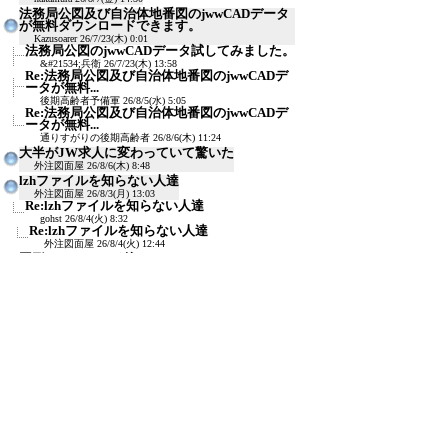
法務局公図及び自治体地番図のjwwCADデータ
が無料ダウンロードできます。
Kazusoarer
26/7/23(木) 0:01
法務局公図のjwwCADデータ試してみました。
&#21534;兵衛
26/7/23(木) 13:58
Re:法務局公図及び自治体地番図のjwwCADデ
ータが無料...
後期高齢者予備軍
26/8/5(水) 5:05
Re:法務局公図及び自治体地番図のjwwCADデ
ータが無料...
通りすがりの後期高齢者
26/8/6(木) 11:24
大半がJW求人に変わっていて驚いた
外注図面屋
26/8/6(木) 8:48
lzhファイルを知らない人達
外注図面屋
26/8/3(月) 13:03
Re:lzhファイルを知らない人達
gohst
26/8/4(火) 8:32
Re:lzhファイルを知らない人達
外注図面屋
26/8/4(火) 12:44
図形キーコマンド後クラッシュ
naka
26/7/29(水) 13:45
新規投稿
ツリー表示
スレッド表示
一覧表示
トピック表示
番号順表示
検索
設定
過去ログ
ホーム