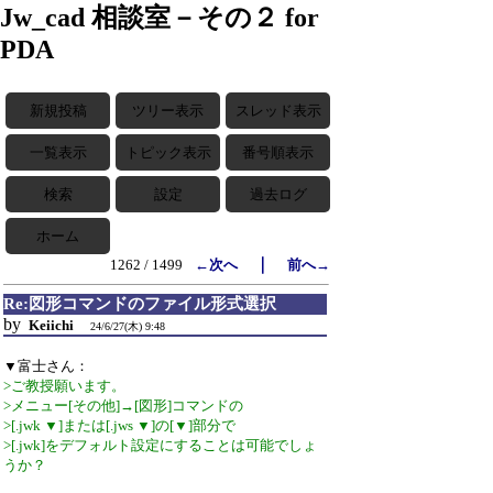
Jw_cad 相談室－その２ for
PDA
新規投稿
ツリー表示
スレッド表示
一覧表示
トピック表示
番号順表示
検索
設定
過去ログ
ホーム
｜
1262 / 1499
←次へ
前へ→
Re:図形コマンドのファイル形式選択
by
Keiichi
24/6/27(木) 9:48
▼富士さん：
>ご教授願います。
>メニュー[その他]→[図形]コマンドの
>[.jwk ▼]または[.jws ▼]の[▼]部分で
>[.jwk]をデフォルト設定にすることは可能でしょ
うか？