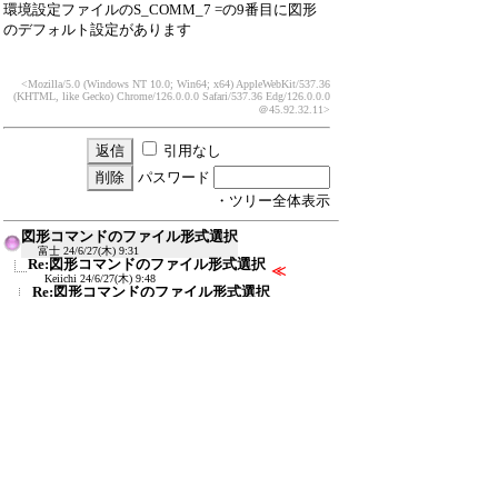
環境設定ファイルのS_COMM_7 =の9番目に図形
のデフォルト設定があります
<Mozilla/5.0 (Windows NT 10.0; Win64; x64) AppleWebKit/537.36
(KHTML, like Gecko) Chrome/126.0.0.0 Safari/537.36 Edg/126.0.0.0
＠45.92.32.11>
引用なし
パスワード
・ツリー全体表示
図形コマンドのファイル形式選択
富士
24/6/27(木) 9:31
Re:図形コマンドのファイル形式選択
≪
Keiichi
24/6/27(木) 9:48
Re:図形コマンドのファイル形式選択
富士
24/6/27(木) 17:57
新規投稿
ツリー表示
スレッド表示
一覧表示
トピック表示
番号順表示
検索
設定
過去ログ
ホーム