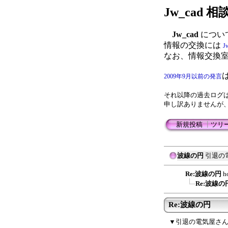
Jw_cad
Jw_cad
につい
情報の交換には
J
なお、情報交換
2009年9月以前の発言
それ以降の過去ログ
申し訳ありませんが
新規投稿
┃
ツリ
波線の円
引退の
Re:波線の円
h
Re:波線の
Re:波線の円
▼引退の電気屋さ