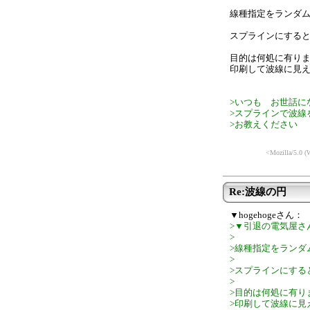
線種指定をランダ
スプラインにする
目的は何処に有り
印刷して波線に見
>いつも お世話に
>スプラインで波線
>お教えください
<Mozilla/5.0 (
Re:波線の円
▼hogehogeさん：
>▼引退の電気屋さ
>
>線種指定をランダ
>
>スプラインにする
>
>目的は何処に有り
>印刷して波線に見