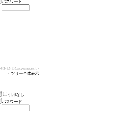
パスワード
6.241.3.110.ap.yournet.ne.jp>
・ツリー全体表示
引用なし
パスワード