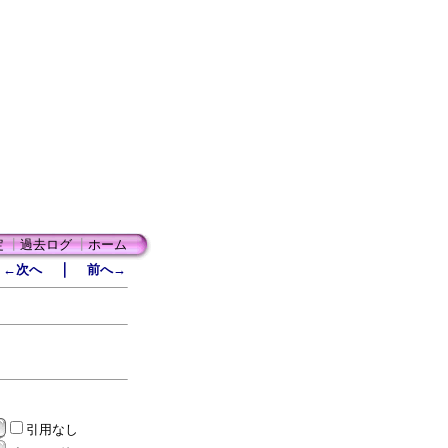
定
┃
過去ログ
┃
ホーム
｜
←次へ
前へ→
引用なし