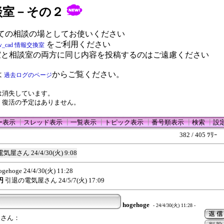
 相談室－その２
ての相談の場としてお使いください
をご利用ください
w_cad 情報交換室
室と相談室の両方に同じ内容を投稿するのはご遠慮ください
は
からご覧ください。
過去ログのページ
は消失しています。
、復活の予定はありません。
ー表示
┃
スレッド表示
┃
一覧表示
┃
トピック表示
┃
番号順表示
┃
検索
┃
設
382 / 405 ﾂﾘｰ
電気屋さん
24/4/30(火) 9:08
ogehoge
24/4/30(火) 11:28
円
引退の電気屋さん
24/5/7(火) 17:09
hogehoge
- 24/4/30(火) 11:28 -
んさん：