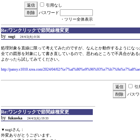
引用なし
パスワード
・ツリー全体表示
Re:ワンクリックで節間線種変更
by
sugi
24/4/2(火) 0:56
処理対象を直線に限って考えてみたのですが、なんとか動作するようになっ
全ての図形を対象にして書き直しているので、思わぬところで不具合がある
よかったら試してみてください。
http://pansy.s1010.xrea.com/2024/04/02/%e7%af%80%e9%96%93%e7%b7%9a%e7%a8
引
パスワ
Re:ワンクリックで節間線種変更
by
fukuoka
24/4/2(火) 19:33
▼sugiさん：
外変ありがとうございます。