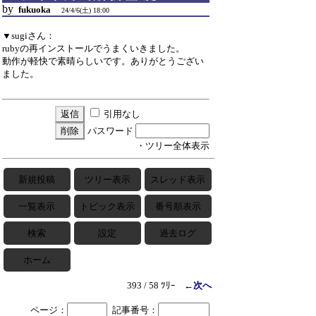
by
fukuoka
24/4/6(土) 18:00
▼sugiさん：
rubyの再インストールでうまくいきました。
動作が軽快で素晴らしいです。ありがとうござい
ました。
引用なし
パスワード
・ツリー全体表示
新規投稿
ツリー表示
スレッド表示
一覧表示
トピック表示
番号順表示
検索
設定
過去ログ
ホーム
393 / 58 ﾂﾘｰ
←次へ
ページ：
記事番号：