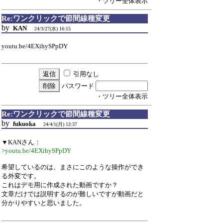
・ツリー全体表示
Re:ワンクリックで節間線種変更
by
KAN
24/3/27(水) 16:15
youtu.be/4EXihySPpDY
引用なし
パスワード
・ツリー全体表示
Re:ワンクリックで節間線種変更
by
fukuoka
24/4/1(月) 13:37
▼KANさん：
>youtu.be/4EXihySPpDY
希望しているのは、まさにこのような操作ができ
る外変です。
これはデモ用に作成された動画ですか？
文章だけでは説明するのが難しいですが動画だと
分かりやすいと思いました。