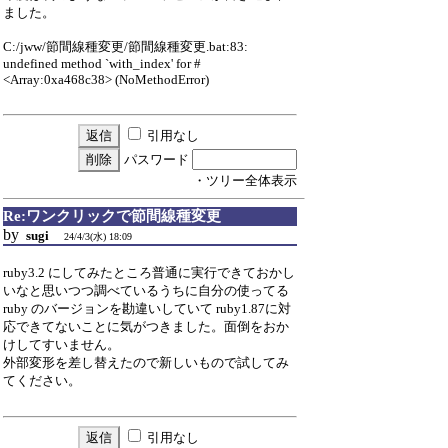
ました。
C:/jww/節間線種変更/節間線種変更.bat:83:
undefined method `with_index' for #
<Array:0xa468c38> (NoMethodError)
引用なし
パスワード
・ツリー全体表示
Re:ワンクリックで節間線種変更
by
sugi
24/4/3(水) 18:09
ruby3.2 にしてみたところ普通に実行できておかし
いなと思いつつ調べているうちに自分の使ってる
ruby のバージョンを勘違いしていて ruby1.87に対
応できてないことに気がつきました。面倒をおか
けしてすいません。
外部変形を差し替えたので新しいもので試してみ
てください。
引用なし