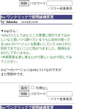
パスワード
・ツリー全体表示
Re:ワンクリックで節間線種変更
by
fukuoka
24/4/4(木) 20:08
▼sugiさん：
>ruby3.2 にしてみたところ普通に実行できておか
しいなと思いつつ調べているうちに自分の使って
る ruby のバージョンを勘違いしていて ruby1.87に
対応できてないことに気がつきました。面倒をお
かけしてすいません。
>外部変形を差し替えたので新しいもので試してみ
てください。
ルビーのバージョンはruby 3.2.1なのですが
まだ苦戦中です。
引用なし
パスワード
・ツリー全体表示
Re:ワンクリックで節間線種変更