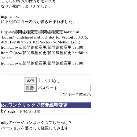
こちらの導入の仕方が悪いのか
なぜか動作しませんでした。
tmp_err.txt
に下記のエラー内容が書き込まれました。
C:/jww/節間線種変更/節間線種変更.bat:65:in
`kousa?': undefined method `dot' for Vector[358.875,
-0.951923076923102]:Vector (NoMethodError)
from C:/jww/節間線種変更/節間線種変更.bat:80
from C:/jww/節間線種変更/節間線種変更.bat:80:in
`select'
from C:/jww/節間線種変更/節間線種変更.bat:80
引用なし
パスワード
・ツリー全体表示
Re:ワンクリックで節間線種変更
by
sugi
24/4/2(火) 19:50
rubyのバージョンはいくつでしたっけ？
バージョンを落として確認してみます