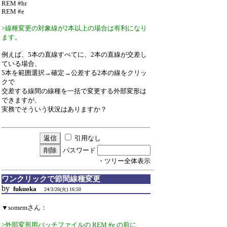
REM #hr
REM #e
>線種変更の対象線が2本以上の場合は有利になり
ます。
例えば、5本の直線すべてに、2本の直線が交差し
ている場合、
5本を範囲選択→確定→公差する2本の線をクリッ
クで
交差する線間の線種を一括で変更する外部変形は
できますが、
実務でそういう状況はありますか？
引用なし
パスワード
・ツリー全体表示
ワンクリックで節間線種変更
by
fukuoka
24/3/26(火) 16:50
▼somemさん：
>外部変形用バッチファイルの REM #e の前に、