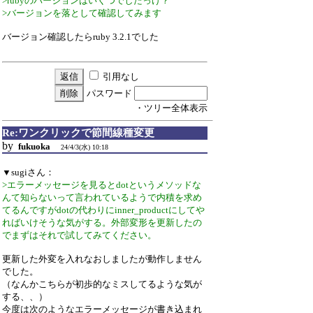
>rubyのバージョンはいくつでしたっけ？
>バージョンを落として確認してみます
バージョン確認したらruby 3.2.1でした
引用なし
パスワード
・ツリー全体表示
Re:ワンクリックで節間線種変更
by
fukuoka
24/4/3(水) 10:18
▼sugiさん：
>エラーメッセージを見るとdotというメソッドな
んて知らないって言われているようで内積を求め
てるんですがdotの代わりにinner_productにしてや
ればいけそうな気がする。外部変形を更新したの
でまずはそれで試してみてください。
更新した外変を入れなおしましたが動作しません
でした。
（なんかこちらが初歩的なミスしてるような気が
する、、）
今度は次のようなエラーメッセージが書き込まれ