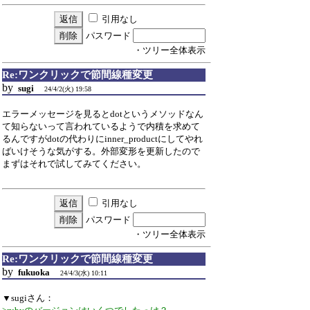
引用なし
パスワード
・ツリー全体表示
Re:ワンクリックで節間線種変更
by
sugi
24/4/2(火) 19:58
エラーメッセージを見るとdotというメソッドなん
て知らないって言われているようで内積を求めて
るんですがdotの代わりにinner_productにしてやれ
ばいけそうな気がする。外部変形を更新したので
まずはそれで試してみてください。
引用なし
パスワード
・ツリー全体表示
Re:ワンクリックで節間線種変更
by
fukuoka
24/4/3(水) 10:11
▼sugiさん：