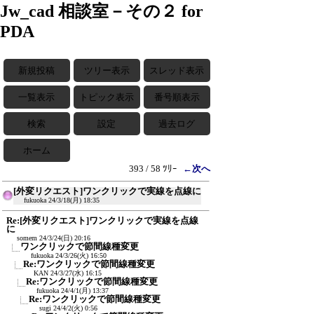
Jw_cad 相談室－その２ for
PDA
新規投稿
ツリー表示
スレッド表示
一覧表示
トピック表示
番号順表示
検索
設定
過去ログ
ホーム
393 / 58 ﾂﾘｰ
←次へ
[外変リクエスト]ワンクリックで実線を点線に
fukuoka
24/3/18(月) 18:35
Re:[外変リクエスト]ワンクリックで実線を点線
に
somem
24/3/24(日) 20:16
ワンクリックで節間線種変更
fukuoka
24/3/26(火) 16:50
Re:ワンクリックで節間線種変更
KAN
24/3/27(水) 16:15
Re:ワンクリックで節間線種変更
fukuoka
24/4/1(月) 13:37
Re:ワンクリックで節間線種変更
sugi
24/4/2(火) 0:56