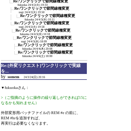
Re:ワンクリックで節間線種変更
fukuoka
24/4/2(火) 19:33
Re:ワンクリックで節間線種変更
sugi
24/4/2(火) 19:50
Re:ワンクリックで節間線種変更
fukuoka
24/4/3(水) 10:11
Re:ワンクリックで節間線種変更
sugi
24/4/2(火) 19:58
Re:ワンクリックで節間線種変更
fukuoka
24/4/3(水) 10:18
Re:ワンクリックで節間線種変更
sugi
24/4/3(水) 18:09
Re:ワンクリックで節間線種変更
fukuoka
24/4/4(木) 20:08
Re:ワンクリックで節間線種変更
fukuoka
24/4/6(土) 18:00
Re:[外変リクエスト]ワンクリックで実線
を...
by
somem
24/3/24(日) 20:16
▼fukuokaさん：
>（ご指摘のように操作の繰り返しができれば15に
なるかも知れません）
外部変形用バッチファイルの REM #e の前に、
REM #hrを追加すれば、
再実行は必要なくなります。