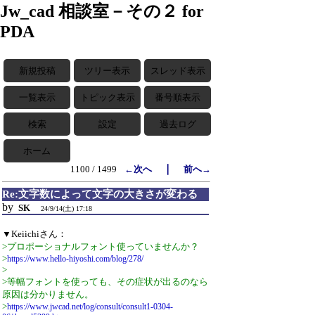
Jw_cad 相談室－その２ for
PDA
新規投稿
ツリー表示
スレッド表示
一覧表示
トピック表示
番号順表示
検索
設定
過去ログ
ホーム
｜
1100 / 1499
←次へ
前へ→
Re:文字数によって文字の大きさが変わる
by
SK
24/9/14(土) 17:18
▼Keiichiさん：
>プロポーショナルフォント使っていませんか？
>
https://www.hello-hiyoshi.com/blog/278/
>
>等幅フォントを使っても、その症状が出るのなら
原因は分かりません。
>
https://www.jwcad.net/log/consult/consult1-0304-