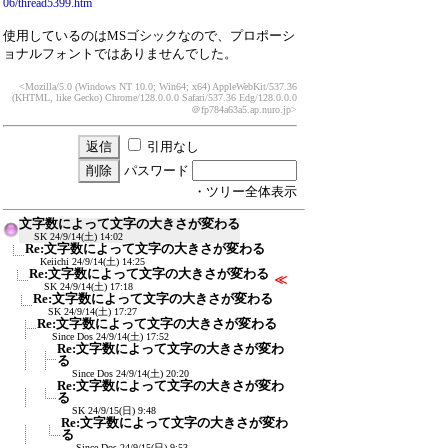
06/thread5399.htm
使用しているのはMSゴシックなので、プロポーシ
ョナルフォントではありませんでした。
<Mozilla/5.0 (Windows NT 10.0; Win64; x64) AppleWebKit/537.36
(KHTML, like Gecko) Chrome/128.0.0.0 Safari/537.36 Edg/128.0.0.0
＠fp784a63a5.ap.nuro.jp>
引用なし
パスワード
・ツリー全体表示
文字数によって文字の大きさが変わる
SK
24/9/14(土) 14:02
Re:文字数によって文字の大きさが変わる
Keiichi
24/9/14(土) 14:25
Re:文字数によって文字の大きさが変わる
≪
SK
24/9/14(土) 17:18
Re:文字数によって文字の大きさが変わる
SK
24/9/14(土) 17:27
Re:文字数によって文字の大きさが変わる
Since Dos
24/9/14(土) 17:52
Re:文字数によって文字の大きさが変わ
る
Since Dos
24/9/14(土) 20:20
Re:文字数によって文字の大きさが変わ
る
SK
24/9/15(日) 9:48
Re:文字数によって文字の大きさが変わ
る
Since Dos
24/9/15(日) 9:53