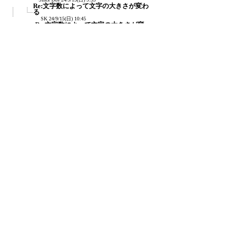
Re:文字数によって文字の大きさが変わ
る
SK
24/9/15(日) 10:45
Re:文字数によって文字の大きさが変
わる
Since Dos
24/9/15(日) 10:57
Re:文字数によって文字の大きさが変
わる
SK
24/9/15(日) 11:34
Re:文字数によって文字の大きさが変わる
Keiichi
24/9/14(土) 19:21
Re:文字数によって文字の大きさが変わる
SK
24/9/15(日) 10:30
新規投稿
ツリー表示
スレッド表示
一覧表示
トピック表示
番号順表示
検索
設定
過去ログ
ホーム
｜
1100 / 1499
←次へ
前へ→
ページ：
記事番号：