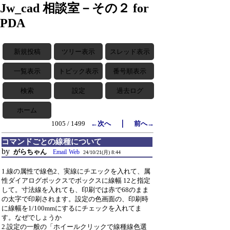
Jw_cad 相談室－その２ for
PDA
新規投稿
ツリー表示
スレッド表示
一覧表示
トピック表示
番号順表示
検索
設定
過去ログ
ホーム
｜
1005 / 1499
←次へ
前へ→
コマンドごとの線種について
by
がらちゃん
Email
Web
24/10/21(月) 8:44
1.線の属性で線色2、実線にチエックを入れて、属
性ダイアログボックスでボックスに線幅 12と指定
して。寸法線を入れても、印刷では赤で68のまま
の太字で印刷されます。設定の色画面の、印刷時
に線幅を1/100mmにするにチェックを入れてま
す。なぜでしょうか
2.設定の一般の「ホイールクリックで線種線色選