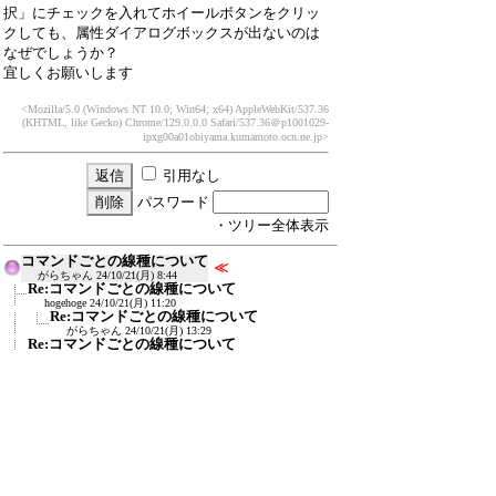
択」にチェックを入れてホイールボタンをクリッ
クしても、属性ダイアログボックスが出ないのは
なぜでしょうか？
宜しくお願いします
<Mozilla/5.0 (Windows NT 10.0; Win64; x64) AppleWebKit/537.36
(KHTML, like Gecko) Chrome/129.0.0.0 Safari/537.36
＠p1001029-
ipxg00a01obiyama.kumamoto.ocn.ne.jp>
引用なし
パスワード
・ツリー全体表示
コマンドごとの線種について
≪
がらちゃん
24/10/21(月) 8:44
Re:コマンドごとの線種について
hogehoge
24/10/21(月) 11:20
Re:コマンドごとの線種について
がらちゃん
24/10/21(月) 13:29
Re:コマンドごとの線種について
Keiichi
24/10/21(月) 20:42
Re:コマンドごとの線種について
がらちゃん
24/10/23(水) 17:23
新規投稿
ツリー表示
スレッド表示
一覧表示
トピック表示
番号順表示