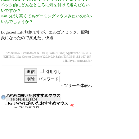
ペック的にどんなところに気を付けて選んだらい
いですか？
>やっぱり高くてもゲーミングマウスみたいのがい
いんでしょうか？
Logicool Lift 無線ですが、エルゴノミック、腱鞘
炎になったので変えた、快適
<Mozilla/5.0 (Windows NT 10.0; Win64; x64) AppleWebKit/537.36
(KHTML, like Gecko) Chrome/120.0.0.0 Safari/537.36
＠182-167-167-
14f1.hyg1.eonet.ne.jp>
引用なし
パスワード
・ツリー全体表示
JWWに向いたおすすめマウス
BB
24/1/4(木) 18:06
Re:JWWに向いたおすすめマウス
≪
Lion
24/1/5(金) 9:49
Re:JWWに向いたおすすめマウス
BB
24/1/5(金) 22:10
Re:JWWに向いたおすすめマウス
エヴァンズ
24/7/15(月) 10:22
新規投稿
ツリー表示
スレッド表示