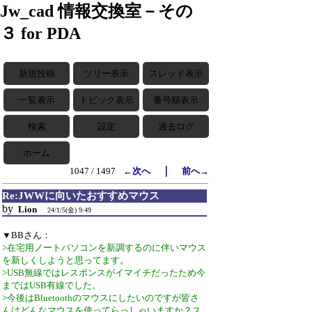
Jw_cad 情報交換室－その
３ for PDA
新規投稿
ツリー表示
スレッド表示
一覧表示
トピック表示
番号順表示
検索
設定
過去ログ
ホーム
｜
1047 / 1497
←次へ
前へ→
Re:JWWに向いたおすすめマウス
by
Lion
24/1/5(金) 9:49
▼BBさん：
>在宅用ノートパソコンを新調するのに伴いマウス
を新しくしようと思ってます。
>USB無線ではレスポンスがイマイチだったため今
まではUSB有線でした。
>今後はBluetoothのマウスにしたいのですが皆さ
んはどんなマウスを使ってらっしゃいますか？ス