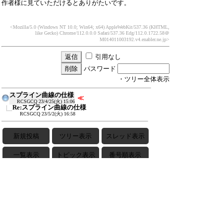
作者様に見ていただけるとありがたいです。
<Mozilla/5.0 (Windows NT 10.0; Win64; x64) AppleWebKit/537.36 (KHTML,
like Gecko) Chrome/112.0.0.0 Safari/537.36 Edg/112.0.1722.58
＠
M014011003192.v4.enabler.ne.jp>
引用なし
パスワード
・ツリー全体表示
スプライン曲線の仕様
≪
RCSGCQ
23/4/25(火) 15:06
Re:スプライン曲線の仕様
RCSGCQ
23/5/2(火) 16:58
新規投稿
ツリー表示
スレッド表示
一覧表示
トピック表示
番号順表示
検索
設定
過去ログ
ホーム
｜
1333 / 1500
←次へ
前へ→