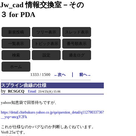
Jw_cad 情報交換室－その
３ for PDA
新規投稿
ツリー表示
スレッド表示
一覧表示
トピック表示
番号順表示
検索
設定
過去ログ
ホーム
｜
1333 / 1500
←次へ
前へ→
スプライン曲線の仕様
by
RCSGCQ
Email
23/4/25(火) 15:06
yahoo知恵袋で回答待ちですが、
https://detail.chiebukuro.yahoo.co.jp/qa/question_detail/q11279033736?
__ysp=ancgY2Fk
これが仕様なのかバグなのか判断しあぐねています。
Ver8.25aです。