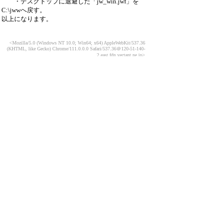
・デスクトップに退避した「jw_win.jwf」を
C:\jwwへ戻す。
以上になります。
<Mozilla/5.0 (Windows NT 10.0; Win64; x64) AppleWebKit/537.36
(KHTML, like Gecko) Chrome/111.0.0.0 Safari/537.36
＠120-51-140-
2.east.fdn.vectant.ne.jp>
引用なし
パスワード
・ツリー全体表示
「ファイル連続印刷」と「環境設定ファイル」
について
haribo
23/3/7(火) 14:14
Re:「ファイル連続印刷」と「環境設定ファイ
ル」につ...
somem
23/3/7(火) 22:42
Re:「ファイル連続印刷」と「環境設定フ
ァイル」につ...
haribo
23/3/8(水) 14:09
Re:「ファイル連続印刷」と「環境設定フ
ァイル」につ...
somem
23/3/8(水) 19:06
Re:「ファイル連続印刷」と「環境設定フ
ァイル」につ...
haribo
23/3/9(木) 17:53
Re:「ファイル連続印刷」と「環境設定ファ
イル」につ...
≪
yamayama
23/3/15(水) 15:37
Re:「ファイル連続印刷」と「環境設定ファイ