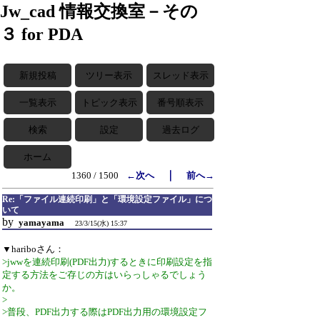
Jw_cad 情報交換室－その
３ for PDA
新規投稿
ツリー表示
スレッド表示
一覧表示
トピック表示
番号順表示
検索
設定
過去ログ
ホーム
｜
1360 / 1500
←次へ
前へ→
Re:「ファイル連続印刷」と「環境設定ファイル」につ
いて
by
yamayama
23/3/15(水) 15:37
▼hariboさん：
>jwwを連続印刷(PDF出力)するときに印刷設定を指
定する方法をご存じの方はいらっしゃるでしょう
か。
>
>普段、PDF出力する際はPDF出力用の環境設定フ