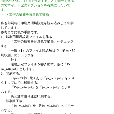
>線の色や太さは8-c)を指定することで統一できる
のですが、下記のオプションを有効にしたいで
す。
> ・文字の輪郭を背景色で描画
私も印刷時に印刷用環境設定を読み込みして印刷
しています。
参考までに私の手順です。
1、印刷用環境設定ファイルを作る。
・「文字の輪郭を背景色で描画」へチェック
する。
・一般（1）のファイル読込項目で「描画・印
刷状態」のチェックを
外す。
・環境設定ファイルを書き出す。仮に「P-
jw_win.jwf」とします。
2、印刷する。
・C\jwwの中に元々ある「jw_win.jwf」をデス
クトップにでも移動する。
・「P-jw_win.jwf」を「jw_win.jwf」にリネー
ムする。
・あと通常通り連続印刷する。
3，印刷終了後。
・「jw_win.jwf」を「P-jw_win.jwf」へリネー
ムする。