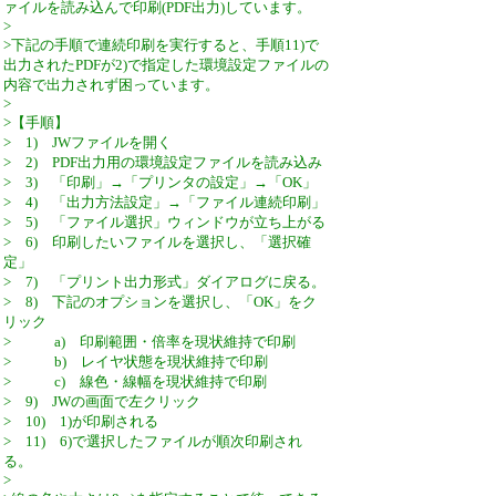
ァイルを読み込んで印刷(PDF出力)しています。
>
>下記の手順で連続印刷を実行すると、手順11)で
出力されたPDFが2)で指定した環境設定ファイルの
内容で出力されず困っています。
>
>【手順】
> 1) JWファイルを開く
> 2) PDF出力用の環境設定ファイルを読み込み
> 3) 「印刷」→「プリンタの設定」→「OK」
> 4) 「出力方法設定」→「ファイル連続印刷」
> 5) 「ファイル選択」ウィンドウが立ち上がる
> 6) 印刷したいファイルを選択し、「選択確
定」
> 7) 「プリント出力形式」ダイアログに戻る。
> 8) 下記のオプションを選択し、「OK」をク
リック
> a) 印刷範囲・倍率を現状維持で印刷
> b) レイヤ状態を現状維持で印刷
> c) 線色・線幅を現状維持で印刷
> 9) JWの画面で左クリック
> 10) 1)が印刷される
> 11) 6)で選択したファイルが順次印刷され
る。
>