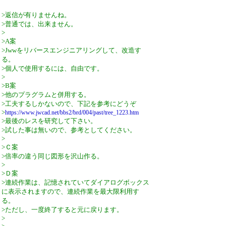
>返信が有りませんね。
>普通では、出来ません。
>
>A案
>Jwwをリバースエンジニアリングして、改造す
る。
>個人で使用するには、自由です。
>
>B案
>他のプラグラムと併用する。
>工夫するしかないので、下記を参考にどうぞ
>
https://www.jwcad.net/bbs2/brd/004/past/tree_1223.htm
>最後のレスを研究して下さい。
>試した事は無いので、参考としてください。
>
>Ｃ案
>倍率の違う同じ図形を沢山作る。
>
>Ｄ案
>連続作業は、記憶されていてダイアログボックス
に表示されますので、連続作業を最大限利用す
る。
>ただし、一度終了すると元に戻ります。
>