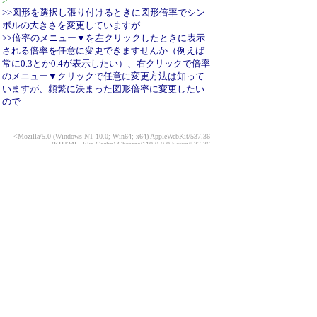
>
>>図形を選択し張り付けるときに図形倍率でシン
ボルの大きさを変更していますが
>>倍率のメニュー▼を左クリックしたときに表示
される倍率を任意に変更できますせんか（例えば
常に0.3とか0.4が表示したい）、右クリックで倍率
のメニュー▼クリックで任意に変更方法は知って
いますが、頻繁に決まった図形倍率に変更したい
ので
<Mozilla/5.0 (Windows NT 10.0; Win64; x64) AppleWebKit/537.36
(KHTML, like Gecko) Chrome/110.0.0.0 Safari/537.36
Edg/110.0.1587.57
＠p298161-ipngn200304fukui.fukui.ocn.ne.jp>
引用なし
パスワード
・ツリー全体表示
図形の倍率任意変更
taka
23/2/27(月) 11:49
Re:図形の倍率任意変更
hogehoge
23/3/3(金) 23:46
Re:図形の倍率任意変更
≪
taka
23/3/4(土) 9:05
新規投稿
ツリー表示
スレッド表示