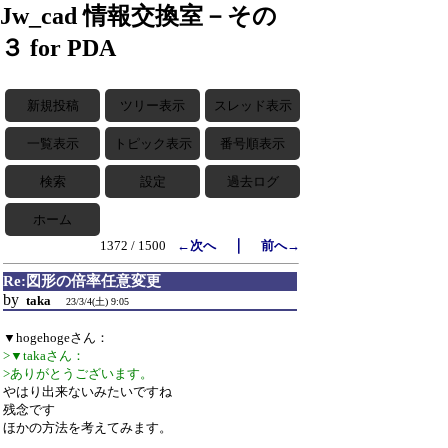
Jw_cad 情報交換室－その
３ for PDA
新規投稿
ツリー表示
スレッド表示
一覧表示
トピック表示
番号順表示
検索
設定
過去ログ
ホーム
｜
1372 / 1500
←次へ
前へ→
Re:図形の倍率任意変更
by
taka
23/3/4(土) 9:05
▼hogehogeさん：
>▼takaさん：
>ありがとうございます。
やはり出来ないみたいですね
残念です
ほかの方法を考えてみます。