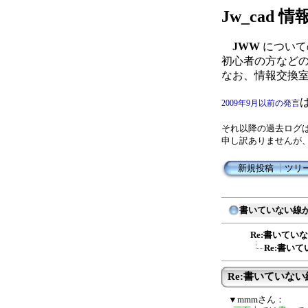
Jw_cad
JWW
について
初心者の方など
なお、情報交換
2009年9月以前の発言
それ以降の過去ログ
申し訳ありませんが
新規投稿
┃
ツリ
書いていない線
Re:書いてい
Re:書い
Re:書いていな
▼mmmさん：