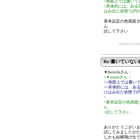
>画面上では書いて
>具体的には、ある
はみ出た状態で(円
基本設定の色画面
ん
試して下さい
<Mozilla/5.0 (W
Re:書いていな
▼Keiichiさん：
>▼mmmさん：
>>画面上では書い
>>具体的には、あ
けはみ出た状態で(
>
>基本設定の色画面
ん
>試して下さい
ありがとうござい
試してみましたがだめで
しかも結構飛び出て