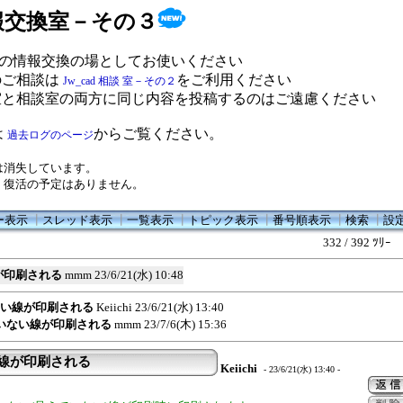
 情報交換室－その３
の情報交換の場としてお使いください
のご相談は
をご利用ください
Jw_cad 相談 室－その２
室と相談室の両方に同じ内容を投稿するのはご遠慮ください
は
からご覧ください。
過去ログのページ
は消失しています。
、復活の予定はありません。
ー表示
┃
スレッド表示
┃
一覧表示
┃
トピック表示
┃
番号順表示
┃
検索
┃
設
332 / 392 ﾂﾘｰ
が印刷される
mmm
23/6/21(水) 10:48
ない線が印刷される
Keiichi
23/6/21(水) 13:40
ていない線が印刷される
mmm
23/7/6(木) 15:36
い線が印刷される
Keiichi
- 23/6/21(水) 13:40 -