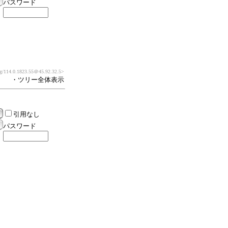
パスワード
g/114.0.1823.55
＠45.92.32.5>
・ツリー全体表示
引用なし
パスワード