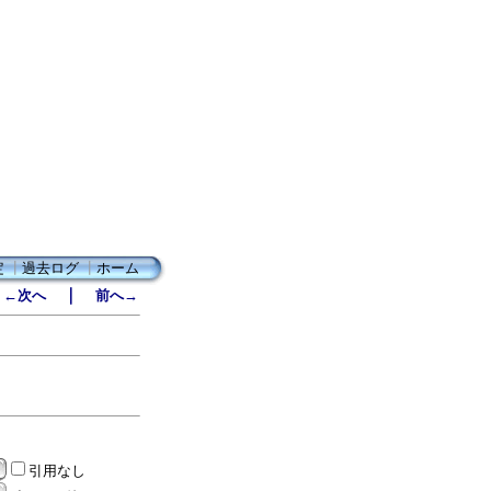
定
┃
過去ログ
┃
ホーム
｜
←次へ
前へ→
引用なし