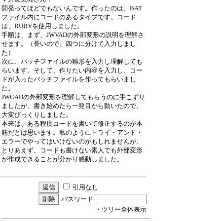
開発ってほどでもないんです。作ったのは、BAT
ファイル内にコードのあるタイプです。コード
は、RUBYを使用しました。
手順は、まず、JWVADの外部変形の説明を理解さ
せます。（長いので、四つに分けて入力しまし
た）
次に、バッチファイルの雛形を入力し理解しても
らいます。そして、作りたい内容を入力し、コー
ドが入ったバッチファイルを作ってもらいまし
た。
JWCADの外部変形を理解してもらうのに手こずり
ましたが、書き始めたら一発目から動いたので、
大変びっくりしました。
本来は、ある程度コードを書いて修正するのが本
筋だとは思います。私のようにトライ・アンド・
エラーでやってはいけないのかもしれませんが、
とりあえず、コードも書けない素人でも外部変形
が作成できることが分かり感動しました。
引用なし
パスワード
・ツリー全体表示