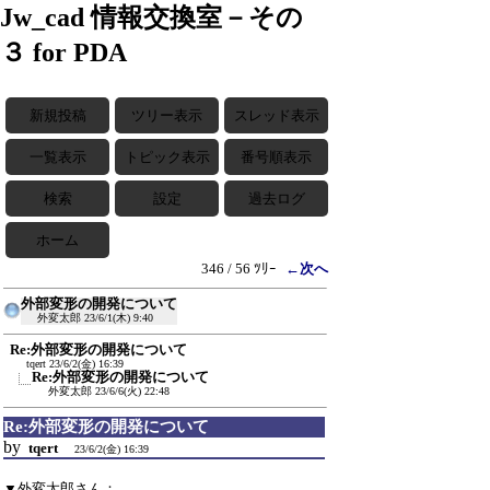
Jw_cad 情報交換室－その
３ for PDA
新規投稿
ツリー表示
スレッド表示
一覧表示
トピック表示
番号順表示
検索
設定
過去ログ
ホーム
346 / 56 ﾂﾘｰ
←次へ
外部変形の開発について
外変太郎
23/6/1(木) 9:40
Re:外部変形の開発について
tqert
23/6/2(金) 16:39
Re:外部変形の開発について
外変太郎
23/6/6(火) 22:48
Re:外部変形の開発について
by
tqert
23/6/2(金) 16:39
▼外変太郎さん：