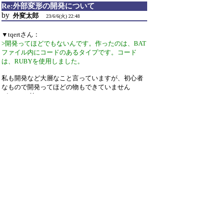
Re:外部変形の開発について
by
外変太郎
23/6/6(火) 22:48
▼tqertさん：
>開発ってほどでもないんです。作ったのは、BAT
ファイル内にコードのあるタイプです。コード
は、RUBYを使用しました。
私も開発など大層なこと言っていますが、初心者
なもので開発ってほどの物もできていません
が・・・(笑)
batファイル内にrubyコードを記載して動作したっ
てのも目からウロコです！
(私の例だとbatファイルから別ファイルのpythonコ
ードを読み込むので、速度が遅くて・・・)
引用なし
パスワード
・ツリー全体表示
新規投稿
ツリー表示
スレッド表示