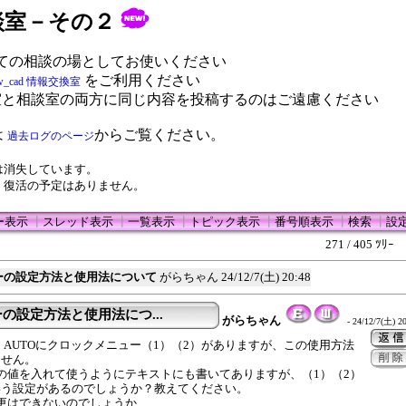
 相談室－その２
ての相談の場としてお使いください
をご利用ください
w_cad 情報交換室
室と相談室の両方に同じ内容を投稿するのはご遠慮ください
は
からご覧ください。
過去ログのページ
は消失しています。
、復活の予定はありません。
ー表示
┃
スレッド表示
┃
一覧表示
┃
トピック表示
┃
番号順表示
┃
検索
┃
設
271 / 405 ﾂﾘｰ
ーの設定方法と使用法について
がらちゃん
24/12/7(土) 20:48
の設定方法と使用法につ...
がらちゃん
- 24/12/7(土) 20
 AUTOにクロックメニュー（1）（2）がありますが、この使用方法
ません。
の値を入れて使うようにテキストにも書いてありますが、（1）（2）
いう設定があるのでしょうか？教えてください。
更はできないのでしょうか