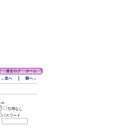
定
┃
過去ログ
┃
ホーム
｜
←次へ
前へ→
:48 -
引用なし
パスワード