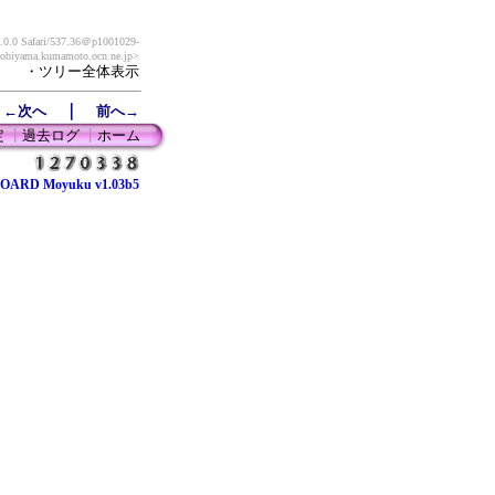
0.0 Safari/537.36
＠p1001029-
obiyama.kumamoto.ocn.ne.jp>
・ツリー全体表示
｜
←次へ
前へ→
定
┃
過去ログ
┃
ホーム
OARD Moyuku v1.03b5