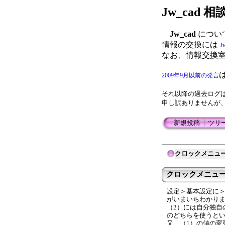
Jw_cad
Jw_cad
につい
情報の交換には
J
なお、情報交換
2009年9月以前の発言
それ以降の過去ログ
申し訳ありませんが
新規投稿
┃
ツリ
クロックメニュ
クロックメニュー
設定＞基本設定に＞
がいまいちわかり
（2）には自分独自
のどちらを使うと
又、（1）の値の変