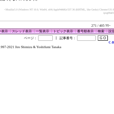
<Mozilla/5.0 (Windows NT 10.0; Win64; x64) AppleWebKit/537.36 (KHTML, like Gecko) Chrome/131.0.
ipxg00a01
271 / 405 ﾂﾘｰ
ー表示
┃
スレッド表示
┃
一覧表示
┃
トピック表示
┃
番号順表示
┃
検索
┃
設
ページ：
┃
記事番号：
C-B
1997-2021 Jiro Shimizu & Yoshifumi Tanaka