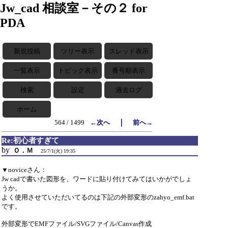
Jw_cad 相談室－その２ for
PDA
新規投稿
ツリー表示
スレッド表示
一覧表示
トピック表示
番号順表示
検索
設定
過去ログ
ホーム
｜
564 / 1499
←次へ
前へ→
Re:初心者すぎて
by
Ｏ．Ｍ
25/7/1(火) 19:35
▼noviceさん：
Jw cadで書いた図形を、ワードに貼り付けてみてはいかがでしょ
うか。
よく使用させていただいてるのは下記の外部変形のzahyo_emf.bat
です。
外部変形でEMFファイル/SVGファイル/Canvas作成