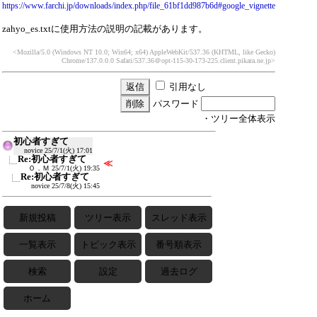
https://www.farchi.jp/downloads/index.php/file_61bf1dd987b6d#google_vignette
zahyo_es.txtに使用方法の説明の記載があります。
<Mozilla/5.0 (Windows NT 10.0; Win64; x64) AppleWebKit/537.36 (KHTML, like Gecko)
Chrome/137.0.0.0 Safari/537.36
＠opt-115-30-173-225.client.pikara.ne.jp>
引用なし
パスワード
・ツリー全体表示
初心者すぎて
novice
25/7/1(火) 17:01
Re:初心者すぎて
≪
Ｏ．Ｍ
25/7/1(火) 19:35
Re:初心者すぎて
novice
25/7/8(火) 15:45
新規投稿
ツリー表示
スレッド表示
一覧表示
トピック表示
番号順表示
検索
設定
過去ログ
ホーム