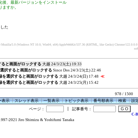
化後、最新バージョンをインストール
りますか。
ました
<Mozilla/5.0 (Windows NT 10.0; Win64; x64) AppleWebKit/537.36 (KHTML, like Gecko) Chrome/122.0.0.0 S
so
すると画面がロックする
大越
24/3/23(土) 19:33
録を選択すると画面がロックする
Since Dos
24/3/23(土) 22:46
登録を選択すると画面がロックする
大越
24/3/24(日) 17:48
≪
登録を選択すると画面がロックする
大越
24/3/25(月) 15:42
978 / 1500
ー表示
┃
スレッド表示
┃
一覧表示
┃
トピック表示
┃
番号順表示
┃
検索
┃
設
ページ：
┃
記事番号：
C-B
1997-2021 Jiro Shimizu & Yoshifumi Tanaka