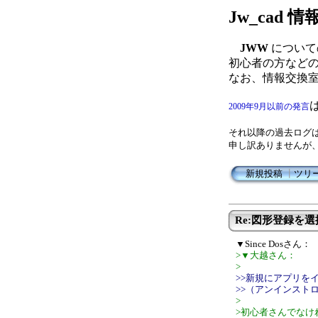
Jw_cad
JWW
について
初心者の方など
なお、情報交換
2009年9月以前の発言
それ以降の過去ログ
申し訳ありませんが
新規投稿
┃
ツリ
Re:図形登録を
▼Since Dosさん：
>▼大越さん：
>
>>新規にアプリを
>>（アンインスト
>
>初心者さんでなけ