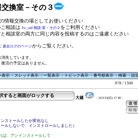
 情報交換室－その３
の情報交換の場としてお使いください
のご相談は
をご利用ください
Jw_cad 相談 室－その２
室と相談室の両方に同じ内容を投稿するのはご遠慮ください
は
からご覧ください。
過去ログのページ
は消失しています。
、復活の予定はありません。
ー表示
┃
スレッド表示
┃
一覧表示
┃
トピック表示
┃
番号順表示
┃
検索
┃
設
978 / 1500
選択すると画面がロックする
大越
- 24/3/24(日) 17:48 -
インストールしたが変化なし
ロールしないで、インストロールしました）
れば、アンインストールして