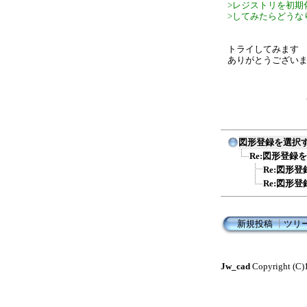
>レジストリを初期
>してみたらどうな
トライしてみます
ありがとうござい
図形登録を選択
Re:図形登
Re:図形
Re:図形
新規投稿
┃
ツリ
Jw_cad
Copyright (C)