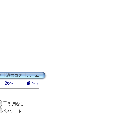
定
┃
過去ログ
┃
ホーム
｜
←次へ
前へ→
引用なし
パスワード