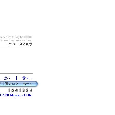
afari/537.36 Edg/122.0.0.0
＠
ftbank060105032185.bbtec.net>
・ツリー全体表示
｜
←次へ
前へ→
定
┃
過去ログ
┃
ホーム
OARD Moyuku v1.03b5