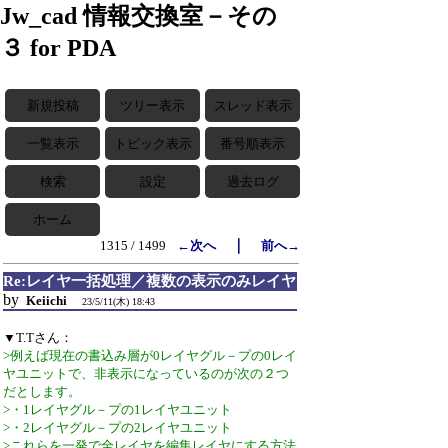
Jw_cad 情報交換室－その
３ for PDA
新規投稿
ツリー表示
スレッド表示
一覧表示
トピック表示
番号順表示
検索
設定
過去ログ
ホーム
｜
1315 / 1499
←次へ
前へ→
Re:レイヤ一括処理／複数の表示のみレイヤ
by
Keiichi
23/5/11(木) 18:43
▼T.Tさん：
>例えば現在の書込み層が0レイヤグル－プの0レイ
ヤユニットで、非表示になっているのが次の２つ
だとします。
>・1レイヤグル－プの1レイヤユニット
>・2レイヤグル－プの2レイヤユニット
>これらを一発で全レイヤを編集レイヤにする方法