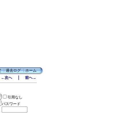
定
┃
過去ログ
┃
ホーム
｜
←次へ
前へ→
引用なし
パスワード