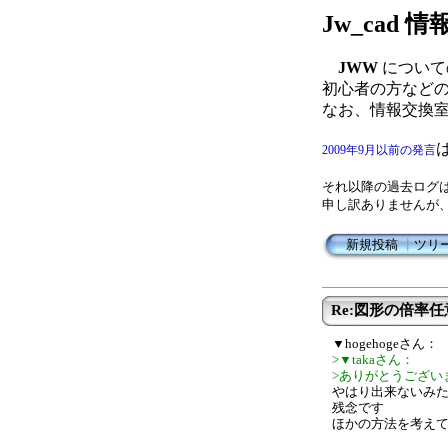
Jw_cad
JWW
について
初心者の方など
なお、情報交換
2009年9月以前の発言
それ以降の過去ログ
申し訳ありませんが
新規投稿
┃
ツリ
Re:図形の倍率
▼hogehogeさん：
>▼takaさん：
>ありがとうござい
やはり出来ないみ
残念です
ほかの方法を考え