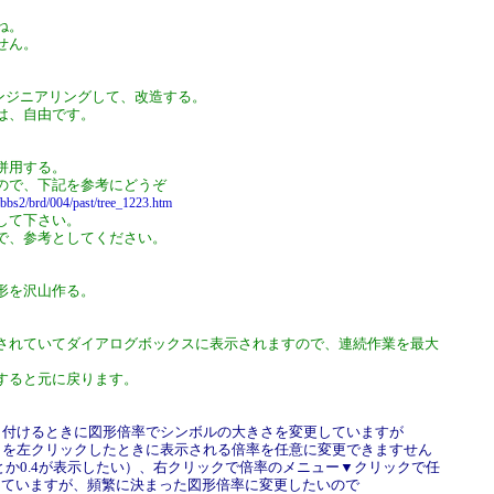
ね。
せん。
エンジニアリングして、改造する。
は、自由です。
併用する。
ので、下記を参考にどうぞ
/bbs2/brd/004/past/tree_1223.htm
して下さい。
で、参考としてください。
形を沢山作る。
されていてダイアログボックスに表示されますので、連続作業を最大
すると元に戻ります。
り付けるときに図形倍率でシンボルの大きさを変更していますが
▼を左クリックしたときに表示される倍率を任意に変更できますせん
3とか0.4が表示したい）、右クリックで倍率のメニュー▼クリックで任
っていますが、頻繁に決まった図形倍率に変更したいので