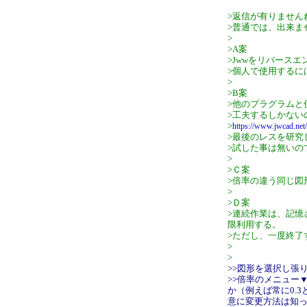
>返信が有りません
>普通では、出来ま
>
>A案
>Jwwをリバース
>個人で使用するに
>
>B案
>他のプラグラムと
>工夫するしかない
>
https://www.jwcad.net
>最後のレスを研究
>試した事は無いの
>
>Ｃ案
>倍率の違う同じ図
>
>Ｄ案
>連続作業は、記憶
限利用する。
>ただし、一度終了
>
>
>>図形を選択し張
>>倍率のメニュー
か（例えば常に0.
意に変更方法は知