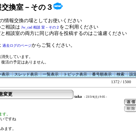
 情報交換室－その３
の情報交換の場としてお使いください
のご相談は
をご利用ください
Jw_cad 相談 室－その２
室と相談室の両方に同じ内容を投稿するのはご遠慮ください
は
からご覧ください。
過去ログのページ
は消失しています。
、復活の予定はありません。
ー表示
┃
スレッド表示
┃
一覧表示
┃
トピック表示
┃
番号順表示
┃
検索
┃
設
1372 / 1500
任意変更
taka
- 23/3/4(土) 9:05 -
ます。
たいですね
てみます。