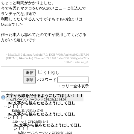
ちょっと時間がかかりました。
今でも秀丸マクロをUWSCのメニューに仕込んで
ランチャ的な用途で
利用してたりするんですがそもそもの始まりは
Orchisでした
作った本人も忘れてたのですが愛用してくださる
方がいて嬉しいです
<Mozilla/5.0 (Linux; Android 7.0; KOB-W09) AppleWebKit/537.36
(KHTML, like Gecko) Chrome/109.0.0.0 Safari/537.36
＠global221-
160-216.aitai.ne.jp>
引用なし
パスワード
・ツリー全体表示
文字から線をだせるようにしてほしい！！！
仏陀メーソンリーツシマ
23/1/28(土) 14:26
Re:文字から線をだせるようにしてほし
い！！！
Keiichi
23/1/28(土) 17:03
Re:文字から線をだせるようにしてほし
い！！！
ふゆ～な｜
23/1/29(日) 9:45
Re:文字から線をだせるようにしてほし
い！！！
仏陀メーソンリーツシマ
23/2/3(金) 19:29