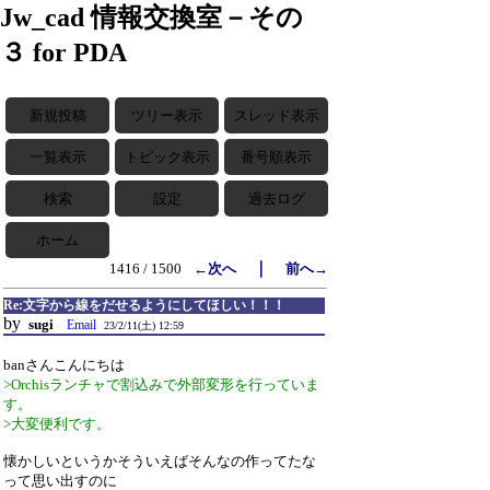
Jw_cad 情報交換室－その
３ for PDA
新規投稿
ツリー表示
スレッド表示
一覧表示
トピック表示
番号順表示
検索
設定
過去ログ
ホーム
｜
1416 / 1500
←次へ
前へ→
Re:文字から線をだせるようにしてほしい！！！
by
sugi
Email
23/2/11(土) 12:59
banさんこんにちは
>Orchisランチャで割込みで外部変形を行っていま
す。
>大変便利です。
懐かしいというかそういえばそんなの作ってたな
って思い出すのに