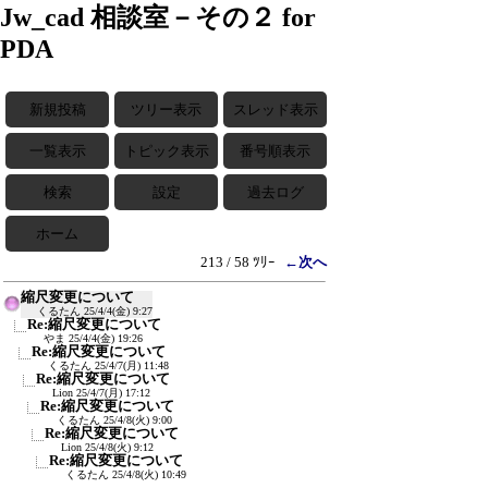
Jw_cad 相談室－その２ for
PDA
新規投稿
ツリー表示
スレッド表示
一覧表示
トピック表示
番号順表示
検索
設定
過去ログ
ホーム
213 / 58 ﾂﾘｰ
←次へ
縮尺変更について
くるたん
25/4/4(金) 9:27
Re:縮尺変更について
やま
25/4/4(金) 19:26
Re:縮尺変更について
くるたん
25/4/7(月) 11:48
Re:縮尺変更について
Lion
25/4/7(月) 17:12
Re:縮尺変更について
くるたん
25/4/8(火) 9:00
Re:縮尺変更について
Lion
25/4/8(火) 9:12
Re:縮尺変更について
くるたん
25/4/8(火) 10:49