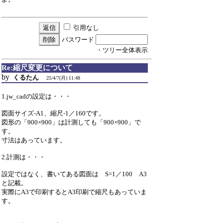
引用なし
パスワード
・ツリー全体表示
Re:縮尺変更について
by
くるたん
25/4/7(月) 11:48
1.jw_cadの設定は・・・
図面サイズ-A1、縮尺-1／160です。
図形の「900×900」は計測しても「900×900」で
す。
寸法はあっています。
2.計測は・・・
設定ではなく、書いてある図面は S=1／100 A3
と記載。
実際にA3で印刷するとA3印刷で縮尺もあっていま
す。