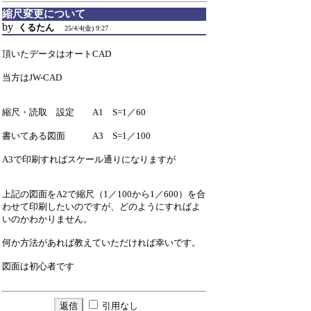
縮尺変更について
by
くるたん
25/4/4(金) 9:27
頂いたデータはオートCAD
当方はJW-CAD
縮尺・読取 設定 A1 S=1／60
書いてある図面 A3 S=1／100
A3で印刷すればスケール通りになりますが
上記の図面をA2で縮尺（1／100から1／600）を合
わせて印刷したいのですが、どのようにすればよ
いのかわかりません。
何か方法があれば教えていただければ幸いです。
図面は初心者です
引用なし