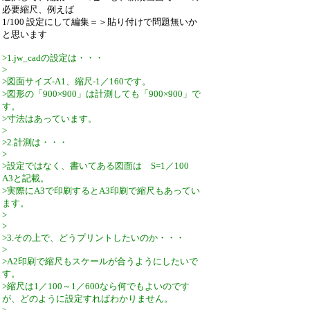
必要縮尺、例えば
1/100 設定にして編集＝＞貼り付けで問題無いか
と思います
>1.jw_cadの設定は・・・
>
>図面サイズ-A1、縮尺-1／160です。
>図形の「900×900」は計測しても「900×900」で
す。
>寸法はあっています。
>
>2.計測は・・・
>
>設定ではなく、書いてある図面は S=1／100
A3と記載。
>実際にA3で印刷するとA3印刷で縮尺もあってい
ます。
>
>
>3.その上で、どうプリントしたいのか・・・
>
>A2印刷で縮尺もスケールが合うようにしたいで
す。
>縮尺は1／100～1／600なら何でもよいのです
が、どのように設定すればわかりません。