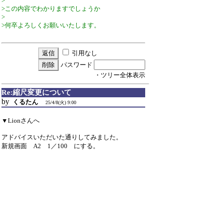
>
>この内容でわかりますでしょうか
>
>何卒よろしくお願いいたします。
引用なし
パスワード
・ツリー全体表示
Re:縮尺変更について
by
くるたん
25/4/8(火) 9:00
▼Lionさんへ
アドバイスいただいた通りしてみました。
新規画面 A2 1／100 にする。
レイヤー設定 A1 1／160 図面(A3.1／100）コ
ピー
↓
新規 レイヤー設定 A2 1／100で貼付
↓
A2の印刷枠より小さくなってしまいます。（多分
Ａ３ １／100のまま）倍率を上げると、今は度縮