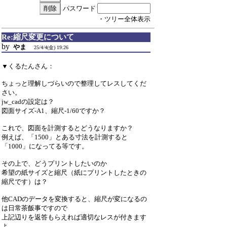
パスワード
・ツリー全体表示
Re:縮尺変更について
by
やま
25/4/4(金) 19:26
▼くるたんさん：
ちょっと理解しづらいので整理してレスしてくだ
さい。
jw_cadの設定は？
図面サイズ-A1、縮尺-1/60ですか？
これで、図面を計測するとどうなりますか？
例えば、「1500」とある寸法を計測すると
「1000」になってる等です。
その上で、どうプリントしたいのか
希望の紙サイズと縮尺（紙にプリントしたときの
縮尺です）は？
他CADのデータを変換すると、縮尺が変になるの
は日常茶飯事ですので
上記辺りを返答もらえれば適切なレスが付きます
よ。