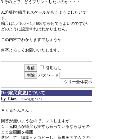
3.その上で、どうプリントしたいのか・・・
A2印刷で縮尺もスケールが合うようにしたいで
す。
縮尺は1／100～1／600なら何でもよいのですが、
どのように設定すればわかりません。
この内容でわかりますでしょうか
何卒よろしくお願いいたします。
引用なし
パスワード
・ツリー全体表示
Re:縮尺変更について
by
Lion
25/4/7(月) 17:12
▼くるたんさん：
回答が無いようなので、レスしますが
１，元図形が縮尺も実寸も有っているならばその
まま全画面を範囲
選択して、編集＝＞コピーし、新規画面でＡ２の