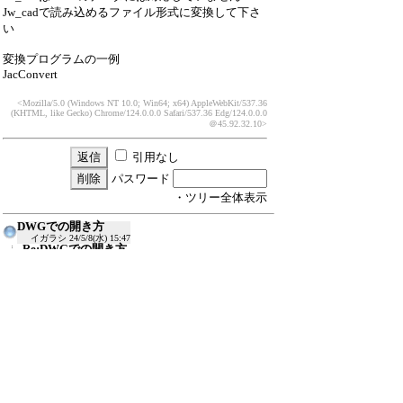
Jw_cadで読み込めるファイル形式に変換して下さ
い
変換プログラムの一例
JacConvert
<Mozilla/5.0 (Windows NT 10.0; Win64; x64) AppleWebKit/537.36
(KHTML, like Gecko) Chrome/124.0.0.0 Safari/537.36 Edg/124.0.0.0
＠45.92.32.10>
引用なし
パスワード
・ツリー全体表示
DWGでの開き方
イガラシ
24/5/8(水) 15:47
Re:DWGでの開き方
≪
Keiichi
24/5/8(水) 16:01
新規投稿
ツリー表示
スレッド表示
一覧表示
トピック表示
番号順表示
検索
設定
過去ログ