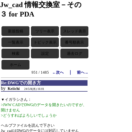
Jw_cad 情報交換室－その
３ for PDA
新規投稿
ツリー表示
スレッド表示
一覧表示
トピック表示
番号順表示
検索
設定
過去ログ
ホーム
｜
951 / 1485
←次へ
前へ→
Re:DWGでの開き方
by
Keiichi
24/5/8(水) 16:01
▼イガラシさん：
>JWW CADでDWGのデータを開きたいのですが、
開けません
>どうすればよろしいでしょうか
ヘルプファイルを読んで下さい
Jw_cadはDWGのデータには対応していません