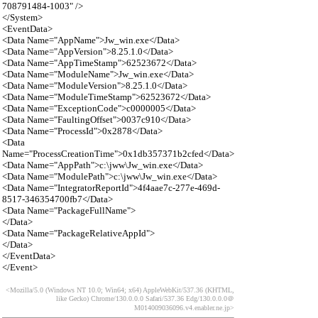
708791484-1003" />
</System>
<EventData>
<Data Name="AppName">Jw_win.exe</Data>
<Data Name="AppVersion">8.25.1.0</Data>
<Data Name="AppTimeStamp">62523672</Data>
<Data Name="ModuleName">Jw_win.exe</Data>
<Data Name="ModuleVersion">8.25.1.0</Data>
<Data Name="ModuleTimeStamp">62523672</Data>
<Data Name="ExceptionCode">c0000005</Data>
<Data Name="FaultingOffset">0037c910</Data>
<Data Name="ProcessId">0x2878</Data>
<Data
Name="ProcessCreationTime">0x1db357371b2cfed</Data>
<Data Name="AppPath">c:\jww\Jw_win.exe</Data>
<Data Name="ModulePath">c:\jww\Jw_win.exe</Data>
<Data Name="IntegratorReportId">4f4aae7c-277e-469d-
8517-346354700fb7</Data>
<Data Name="PackageFullName">
</Data>
<Data Name="PackageRelativeAppId">
</Data>
</EventData>
</Event>
<Mozilla/5.0 (Windows NT 10.0; Win64; x64) AppleWebKit/537.36 (KHTML,
like Gecko) Chrome/130.0.0.0 Safari/537.36 Edg/130.0.0.0
＠
M014009036096.v4.enabler.ne.jp>