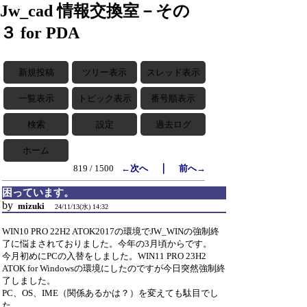
Jw_cad 情報交換室－その
３ for PDA
新規投稿
ツリー表示
スレッド表示
一覧表示
トピック表示
番号順表示
検索
設定
過去ログ
ホーム
｜
819 / 1500
←次へ
前へ→
困っています。
by
mizuki
24/11/13(水) 14:32
WIN10 PRO 22H2 ATOK2017の環境でJW_WINの強制終
了に悩まされておりました。今年の3月頃からです。
今月初めにPCの入替をしました。WIN11 PRO 23H2
ATOK for Windowsの環境にしたのですが今日突然強制終
了しました。
PC、OS、IME（関係あるかは？）を変えても駄目でし
た。