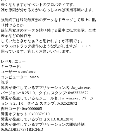
長くなりますがイベントのプロパティです。
誰か原因が分かる方がいらっしゃれば御指導願います。
強制終了は線記号変形のデータをドラッグして線上に貼
り付けるとか
線記号変形のデータを貼り付ける最中に拡大表示、全体
表示などの操作を
していたときかなぁ？と思われますが不明です。
マウスのドラッグ操作のような気がしますが・・・？
困っています。宜しくお願いいたします。
レベル: エラー
キーワード:
ユーザー: ○○○○\○○○
コンピューター: ○○○○
説明:
障害が発生しているアプリケーション名: Jw_win.exe、
バージョン: 8.25.1.0、タイム スタンプ: 0x62523672
障害が発生しているモジュール名: Jw_win.exe、バージ
ョン: 8.25.1.0、タイム スタンプ: 0x62523672
例外コード: 0xc0000005
障害オフセット: 0x0037c910
障害が発生しているプロセス ID: 0x0x2878
障害が発生しているアプリケーションの開始時刻:
0x0x1DB357371B2CFED