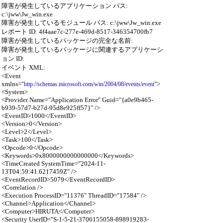
障害が発生しているアプリケーション パス:
c:\jww\Jw_win.exe
障害が発生しているモジュール パス: c:\jww\Jw_win.exe
レポート ID: 4f4aae7c-277e-469d-8517-346354700fb7
障害が発生しているパッケージの完全な名前:
障害が発生しているパッケージに関連するアプリケーシ
ョン ID:
イベント XML:
<Event
xmlns="
">
http://schemas.microsoft.com/win/2004/08/events/event
<System>
<Provider Name="Application Error" Guid="{a0e9b465-
b939-57d7-b27d-95d8e925ff57}" />
<EventID>1000</EventID>
<Version>0</Version>
<Level>2</Level>
<Task>100</Task>
<Opcode>0</Opcode>
<Keywords>0x8000000000000000</Keywords>
<TimeCreated SystemTime="2024-11-
13T04:59:41.6217459Z" />
<EventRecordID>5079</EventRecordID>
<Correlation />
<Execution ProcessID="11376" ThreadID="17584" />
<Channel>Application</Channel>
<Computer>HIRUTA</Computer>
<Security UserID="S-1-5-21-3706155058-898919283-