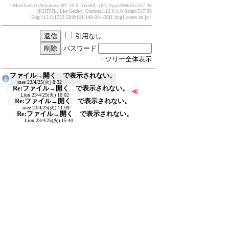
<Mozilla/5.0 (Windows NT 10.0; Win64; x64) AppleWebKit/537.36
(KHTML, like Gecko) Chrome/112.0.0.0 Safari/537.36
Edg/112.0.1722.58
＠101-140-201-36f1.hyg1.eonet.ne.jp>
引用なし
パスワード
・ツリー全体表示
ファイル→開く で表示されない。
mee
23/4/25(火) 8:32
Re:ファイル→開く で表示されない。
≪
Lion
23/4/25(火) 10:02
Re:ファイル→開く で表示されない。
mee
23/4/25(火) 11:09
Re:ファイル→開く で表示されない。
Lion
23/4/25(火) 15:40
新規投稿
ツリー表示
スレッド表示
一覧表示
トピック表示
番号順表示
検索
設定
過去ログ
ホーム
｜
1340 / 1499
←次へ
前へ→