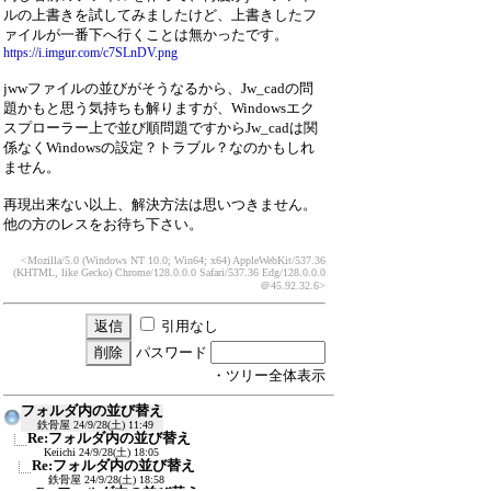
ルの上書きを試してみましたけど、上書きしたフ
ァイルが一番下へ行くことは無かったです。
https://i.imgur.com/c7SLnDV.png
jwwファイルの並びがそうなるから、Jw_cadの問
題かもと思う気持ちも解りますが、Windowsエク
スプローラー上で並び順問題ですからJw_cadは関
係なくWindowsの設定？トラブル？なのかもしれ
ません。
再現出来ない以上、解決方法は思いつきません。
他の方のレスをお待ち下さい。
<Mozilla/5.0 (Windows NT 10.0; Win64; x64) AppleWebKit/537.36
(KHTML, like Gecko) Chrome/128.0.0.0 Safari/537.36 Edg/128.0.0.0
＠45.92.32.6>
引用なし
パスワード
・ツリー全体表示
フォルダ内の並び替え
鉄骨屋
24/9/28(土) 11:49
Re:フォルダ内の並び替え
Keiichi
24/9/28(土) 18:05
Re:フォルダ内の並び替え
鉄骨屋
24/9/28(土) 18:58