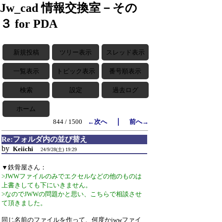
Jw_cad 情報交換室－その
３ for PDA
新規投稿
ツリー表示
スレッド表示
一覧表示
トピック表示
番号順表示
検索
設定
過去ログ
ホーム
｜
844 / 1500
←次へ
前へ→
Re:フォルダ内の並び替え
by
Keiichi
24/9/28(土) 19:29
▼鉄骨屋さん：
>JWWファイルのみでエクセルなどの他のものは
上書きしても下にいきません。
>なのでJWWの問題かと思い、こちらで相談させ
て頂きました。
同じ名前のファイルを作って、何度かjwwファイ