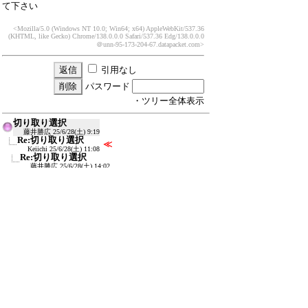
て下さい
<Mozilla/5.0 (Windows NT 10.0; Win64; x64) AppleWebKit/537.36
(KHTML, like Gecko) Chrome/138.0.0.0 Safari/537.36 Edg/138.0.0.0
＠unn-95-173-204-67.datapacket.com>
引用なし
パスワード
・ツリー全体表示
切り取り選択
藤井勝広
25/6/28(土) 9:19
Re:切り取り選択
≪
Keiichi
25/6/28(土) 11:08
Re:切り取り選択
藤井勝広
25/6/28(土) 14:02
新規投稿
ツリー表示
スレッド表示
一覧表示
トピック表示
番号順表示
検索
設定
過去ログ
ホーム
｜
572 / 1499
←次へ
前へ→