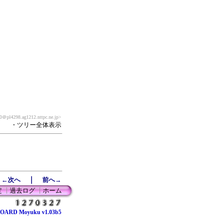
0
＠pl4298.ag1212.nttpc.ne.jp>
・ツリー全体表示
｜
←次へ
前へ→
定
┃
過去ログ
┃
ホーム
OARD Moyuku v1.03b5