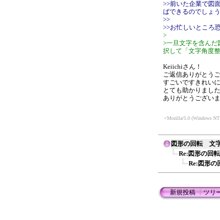
>>前いた企業で図
ばできるのでしょ
>>
>>お忙しいところ
>
>一旦文字を含んだ
択して「文字角度
Keiichiさん！
ご返信ありがとう
すごいですきれい
とても助かりまし
ありがとうござい
<Mozilla/5.0 (Windows NT 
図形の回転 文
Re:図形の回
Re:図形
新規投稿
┃
ツリ