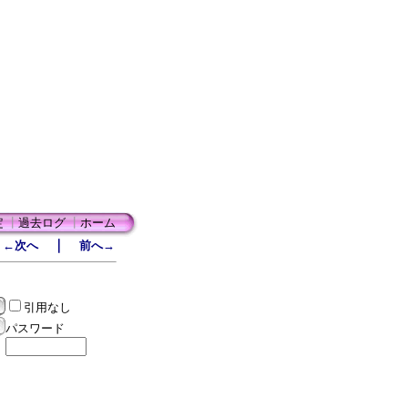
定
┃
過去ログ
┃
ホーム
｜
←次へ
前へ→
引用なし
パスワード