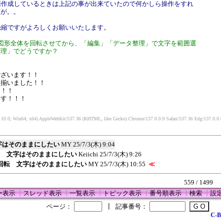
面作成しているときは上記の事が出来ていたので何かしら操作をすれ
うが。。
恐縮ですがよろしくお願いいたします。
図形全体を回転させてから、「編集」「データ整理」で文字を範囲選
整理」でどうですか？
ございます！！
に揃いました！！
た！！
ます！！！
10.0; Win64; x64) AppleWebKit/537.36 (KHTML, like Gecko) Chrome/137.0.0.0 Safari/537.36 Edg/137.0.0.
字はそのままにしたい
MY
25/7/3(木) 9:04
転 文字はそのままにしたい
Keiichi
25/7/3(木) 9:26
の回転 文字はそのままにしたい
MY
25/7/3(木) 10:55
≪
559 / 1499
ー表示
┃
スレッド表示
┃
一覧表示
┃
トピック表示
┃
番号順表示
┃
検索
┃
設
ページ：
┃
記事番号：
C-B