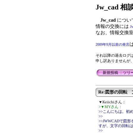
Jw_cad
Jw_cad
につい
情報の交換には
J
なお、情報交換
2009年9月以前の発言
それ以降の過去ログ
申し訳ありませんが
新規投稿
┃
ツリ
Re:図形の回転
▼Keiichiさん：
>▼MYさん：
>>こんにちは。初
>>
>>JWWCADで
すが、文字の回転
>>