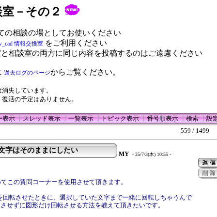
 相談室－その２
ての相談の場としてお使いください
をご利用ください
w_cad 情報交換室
室と相談室の両方に同じ内容を投稿するのはご遠慮ください
は
からご覧ください。
過去ログのページ
は消失しています。
、復活の予定はありません。
ー表示
┃
スレッド表示
┃
一覧表示
┃
トピック表示
┃
番号順表示
┃
検索
┃
設
559 / 1499
 文字はそのままにしたい
MY
- 25/7/3(木) 10:55 -
めてこの質問コーナーを使用させて頂きます。
図形を回転させたときに、選択していた文字まで一緒に回転しちゃうんで
はさせずに図形だけ回転させる方法を教えて頂きたいです。