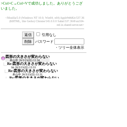
>Ctrl+C→Ctrl+Vで成功しました。ありがとうござ
いました。
<Mozilla/5.0 (Windows NT 10.0; Win64; x64) AppleWebKit/537.36
(KHTML, like Gecko) Chrome/145.0.0.0 Safari/537.36
＠sni104-
red.in.shared-server.net>
引用なし
パスワード
・ツリー全体表示
図形の大きさが変わらない
本山中
26/3/15(日) 11:34
Re:図形の大きさが変わらない
bb
26/3/15(日) 13:53
Re:図形の大きさが変わらない
本山中
26/3/15(日) 15:31
Re:図形の大きさが変わらない
≪
本山中
26/3/15(日) 15:36
新規投稿
ツリー表示
スレッド表示
一覧表示
トピック表示
番号順表示
検索
設定
過去ログ
ホーム