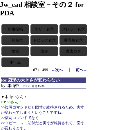
Jw_cad 相談室－その２ for
PDA
新規投稿
ツリー表示
スレッド表示
一覧表示
トピック表示
番号順表示
検索
設定
過去ログ
ホーム
｜
167 / 1499
←次へ
前へ→
Re:図形の大きさが変わらない
by
本山中
26/3/15(日) 15:36
▼本山中さん：
>▼bbさん：
>>複写コマンドだと図寸が維持されるため、実寸
が変わってしまうということですね。
>>複写コマンドでなく
>>コピー → 貼付だと実寸が維持されて、図寸
が変わります。