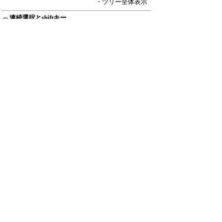
・ツリー全体表示
連続選択とshiftキー
hro
26/4/17(金) 8:48
Re:連続選択とshiftキー
≪
Lion
26/4/19(日) 20:03
Re:連続選択とshiftキー
hro
26/4/20(月) 8:01
Re:連続選択とshiftキー
somem
26/4/21(火) 8:53
Re:連続選択とshiftキー
hro
26/4/24(金) 11:03
新規投稿
ツリー表示
スレッド表示
一覧表示
トピック表示
番号順表示
検索
設定
過去ログ
ホーム
｜
136 / 1499
←次へ
前へ→
ページ：
記事番号：