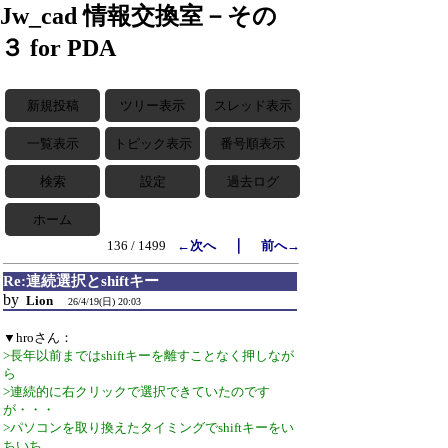
Jw_cad 情報交換室－その
３ for PDA
新規投稿
ツリー表示
スレッド表示
一覧表示
トピック表示
番号順表示
検索
設定
過去ログ
ホーム
｜
136 / 1499
←次へ
前へ→
Re:連続選択とshiftキー
by
Lion
26/4/19(日) 20:03
▼hroさん：
>長年以前まではshiftキーを離すことなく押しなが
ら
>連続的に右クリックで選択できていたのです
が・・・
>パソコンを取り換えたタイミングでshiftキーをい
ちいち