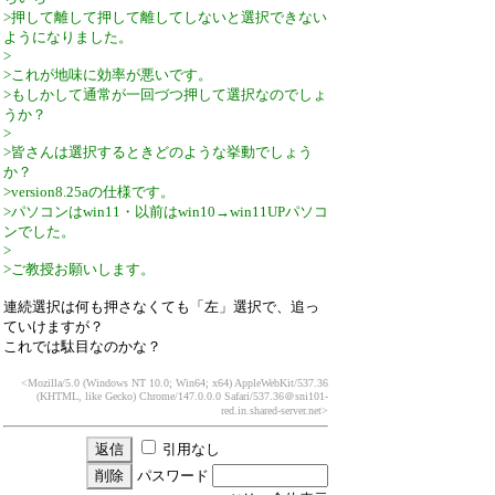
>押して離して押して離してしないと選択できない
ようになりました。
>
>これが地味に効率が悪いです。
>もしかして通常が一回づつ押して選択なのでしょ
うか？
>
>皆さんは選択するときどのような挙動でしょう
か？
>version8.25aの仕様です。
>パソコンはwin11・以前はwin10→win11UPパソコ
ンでした。
>
>ご教授お願いします。
連続選択は何も押さなくても「左」選択で、追っ
ていけますが？
これでは駄目なのかな？
<Mozilla/5.0 (Windows NT 10.0; Win64; x64) AppleWebKit/537.36
(KHTML, like Gecko) Chrome/147.0.0.0 Safari/537.36
＠sni101-
red.in.shared-server.net>
引用なし
パスワード