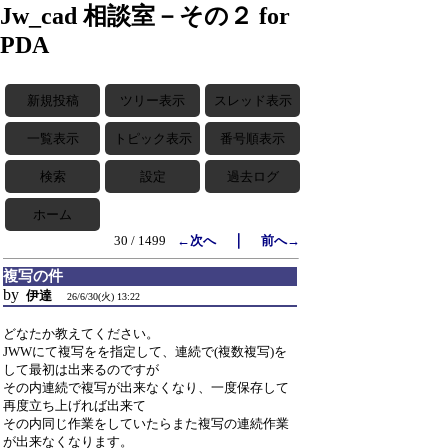
Jw_cad 相談室－その２ for
PDA
新規投稿
ツリー表示
スレッド表示
一覧表示
トピック表示
番号順表示
検索
設定
過去ログ
ホーム
｜
30 / 1499
←次へ
前へ→
複写の件
by
伊達
26/6/30(火) 13:22
どなたか教えてください。
JWWにて複写をを指定して、連続で(複数複写)を
して最初は出来るのですが
その内連続で複写が出来なくなり、一度保存して
再度立ち上げれば出来て
その内同じ作業をしていたらまた複写の連続作業
が出来なくなります。