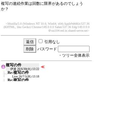
複写の連続作業は回数に限界があるのでしょう
か？
<Mozilla/5.0 (Windows NT 10.0; Win64; x64) AppleWebKit/537.36
(KHTML, like Gecko) Chrome/149.0.0.0 Safari/537.36 Edg/149.0.0.0
＠sni104-red.in.shared-server.net>
引用なし
パスワード
・ツリー全体表示
複写の件
≪
伊達
26/6/30(火) 13:22
Re:複写の件
Lion
26/7/1(水) 13:18
Re:複写の件
Nakamura
26/7/2(木) 16:07
新規投稿
ツリー表示
スレッド表示
一覧表示
トピック表示
番号順表示
検索
設定
過去ログ
ホーム