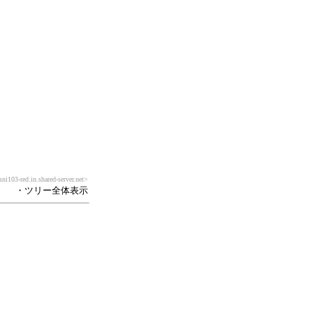
ni103-red.in.shared-server.net>
・ツリー全体表示