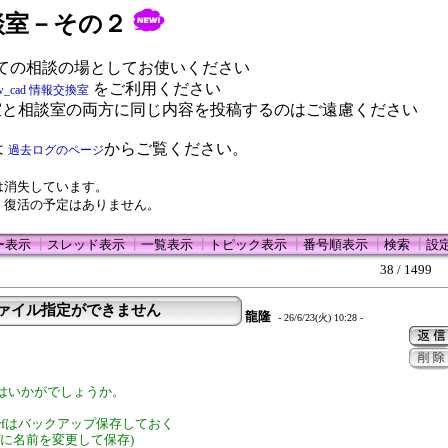
 相談室－その２
ての相談の場としてお使いください
をご利用ください
w_cad 情報交換室
室と相談室の両方に同じ内容を投稿するのはご遠慮ください
は
からご覧ください。
過去ログのページ
は消失しています。
、復活の予定はありません。
ー表示
┃
スレッド表示
┃
一覧表示
┃
トピック表示
┃
番号順表示
┃
検索
┃
設
38 / 1499
ファイル指定ができません
龍隆
- 26/6/23(火) 10:28 -
はいかがでしょうか。
n.Jwfはバックアップ保存しておく
ak.Jwfに名前を変更して保存)