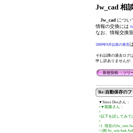
Jw_cad
Jw_cad
につい
情報の交換には
J
なお、情報交換
2009年9月以前の発言
それ以降の過去ログ
申し訳ありませんが
新規投稿
┃
ツリ
Re:自動保存の
▼Since Dosさん：
>▼龍隆さん：
>
>以下を試してみて
>
>1. 現在のJw_wi
> (例 Jw_win-b