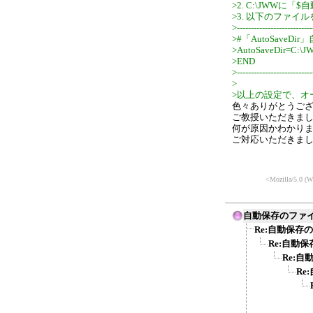
>2. C:\JWW
>3. 以下のファイルを
>---------------------------
>#「AutoSave
>AutoSaveDir=C:
>END
>---------------------------
>
>以上の設定で、オ
色々ありがとうご
ご教授いただきま
何が原因かわかり
ご対応いただきま
<Mozilla/5.0 (W
自動保存のファ
Re:自動保存
Re:自動
Re:
Re