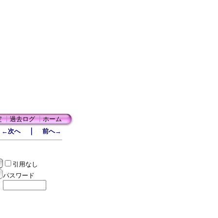
定
┃
過去ログ
┃
ホーム
｜
←次へ
前へ→
引用なし
パスワード