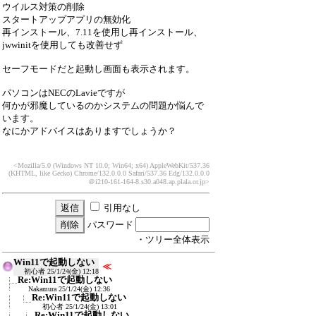
ウイルス対策の削除
スタートアップアプリの無効化
再インストール、7.11を使用し再インストール、
jwwinitを使用しても改善せず
セーフモードだと起動し画面も表示されます。
パソコンはNECのLavieですが
何かが邪魔しているのかシステムの問題か悩んで
います。
なにかアドバイスはありますでしょうか？
<Mozilla/5.0 (Windows NT 10.0; Win64; x64) AppleWebKit/537.36
(KHTML, like Gecko) Chrome/132.0.0.0 Safari/537.36 Edg/132.0.0.0
＠i210-161-164-8.s30.a048.ap.plala.or.jp>
引用なし
パスワード
・ツリー全体表示
Win11で起動しない
≪
初心者
25/1/24(金) 12:18
Re:Win11で起動しない
Nakamura
25/1/24(金) 12:36
Re:Win11で起動しない
初心者
25/1/24(金) 13:01
Re:Win11で起動しない