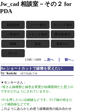
Jw_cad 相談室－その２ for
PDA
新規投稿
ツリー表示
スレッド表示
一覧表示
トピック表示
番号順表示
検索
設定
過去ログ
ホーム
｜
1198 / 1499
←次へ
前へ→
Re:ショートカットで線種を変えたい
by
Keiichi
24/7/31(水) 7:34
▼モンキーさん：
>皆さん線種類と線色を変更が結構面倒だと思うの
ですがどのようにされていますか。
>F1を押したら1点鎖線などです。F2で線の色をピ
ンク補助線などです。
このようにあらかじめ使う線種線色の組み合わせ