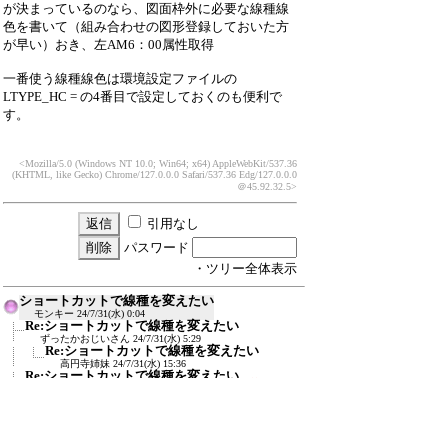
が決まっているのなら、図面枠外に必要な線種線
色を書いて（組み合わせの図形登録しておいた方
が早い）おき、左AM6：00属性取得
一番使う線種線色は環境設定ファイルの
LTYPE_HC = の4番目で設定しておくのも便利で
す。
<Mozilla/5.0 (Windows NT 10.0; Win64; x64) AppleWebKit/537.36
(KHTML, like Gecko) Chrome/127.0.0.0 Safari/537.36 Edg/127.0.0.0
＠45.92.32.5>
引用なし
パスワード
・ツリー全体表示
ショートカットで線種を変えたい
モンキー
24/7/31(水) 0:04
Re:ショートカットで線種を変えたい
ずったかおじいさん
24/7/31(水) 5:29
Re:ショートカットで線種を変えたい
高円寺姉妹
24/7/31(水) 15:36
Re:ショートカットで線種を変えたい
≪
Keiichi
24/7/31(水) 7:34
Re:ショートカットで線種を変えたい
somem
24/7/31(水) 12:58
Re:ショートカットで線種を変えたい
Fu～
24/7/31(水) 17:16