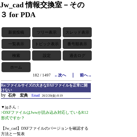
Jw_cad 情報交換室－その
３ for PDA
新規投稿
ツリー表示
スレッド表示
一覧表示
トピック表示
番号順表示
検索
設定
過去ログ
ホーム
｜
182 / 1497
←次へ
前へ→
Re:ファイルサイズの大きなDXFファイルを正常に開
けない
by
石井 宏典
Email
26/2/20(金) 8:19
▼jgさん：
>DXFファイルはJwwが読み込み対応しているR12
形式ですか？
【Jw_cad】DXFファイルのバージョンを確認する
方法と一覧表