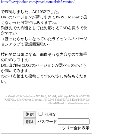
https://jwwjohokan.com/jwcad-manual/dxf-version/
で確認しました。AC1032でした。
DXFのバージョンが新しすぎてJWW、Macadで扱
えなかった可能性はありますね。
勤務先での判断としては対応するCADを買うで決
定ですが
（ほったらかしになっていたライセンスのバージ
ョンアップで稟議回避狙い）
技術的には気になる、面白そうな内容なので相手
のCADソフトの
DXF出力時にDXFのバージョンが選べるのかどう
か聞いてみます。
わかり次第また投稿しますので少しお待ちくださ
い。
<Mozilla/5.0 (Windows NT 10.0; Win64; x64) AppleWebKit/537.36
(KHTML, like Gecko) Chrome/145.0.0.0 Safari/537.36 Edg/145.0.0.0
＠sni101-red.in.shared-server.net>
引用なし
パスワード
・ツリー全体表示