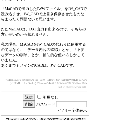
「MaCADで出力したJWWファイル」をJW_CADで
読み込ませ、JW_CADで上書き保存させたものな
らまったく問題ないと思います。
ただMaCADは、DXF出力も出来るので、そちらの
方が良いのかも知れません。
私の場合、MaCADをJW_CADの代わりに使用する
のではなく、「データ内容の確認」とか、「不要
なデータの削除」とか、補助的な使い方しかして
いません。
あくまでもメインのCADは、JW_CADです。
<Mozilla/5.0 (Windows NT 10.0; Win64; x64) AppleWebKit/537.36
(KHTML, like Gecko) Chrome/144.0.0.0 Safari/537.36
＠sni101-
red.in.shared-server.net>
引用なし
パスワード
・ツリー全体表示
ファイルサイズの大きなDXFファイルを正常に
開けない
石井 宏典
26/2/16(月) 16:10
Re:ファイルサイズの大きなDXFファイルを正