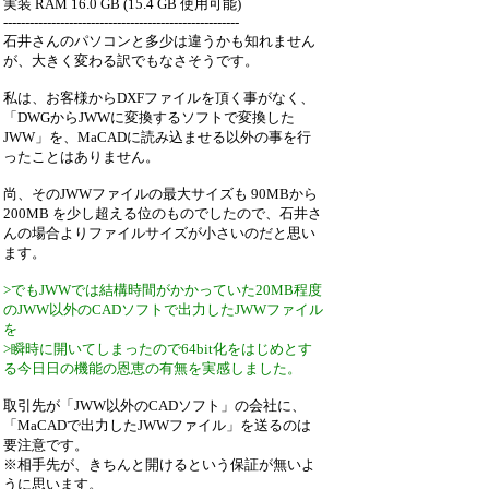
実装 RAM 16.0 GB (15.4 GB 使用可能)
------------------------------------------------------
石井さんのパソコンと多少は違うかも知れません
が、大きく変わる訳でもなさそうです。
私は、お客様からDXFファイルを頂く事がなく、
「DWGからJWWに変換するソフトで変換した
JWW」を、MaCADに読み込ませる以外の事を行
ったことはありません。
尚、そのJWWファイルの最大サイズも 90MBから
200MB を少し超える位のものでしたので、石井さ
んの場合よりファイルサイズが小さいのだと思い
ます。
>でもJWWでは結構時間がかかっていた20MB程度
のJWW以外のCADソフトで出力したJWWファイル
を
>瞬時に開いてしまったので64bit化をはじめとす
る今日日の機能の恩恵の有無を実感しました。
取引先が「JWW以外のCADソフト」の会社に、
「MaCADで出力したJWWファイル」を送るのは
要注意です。
※相手先が、きちんと開けるという保証が無いよ
うに思います。