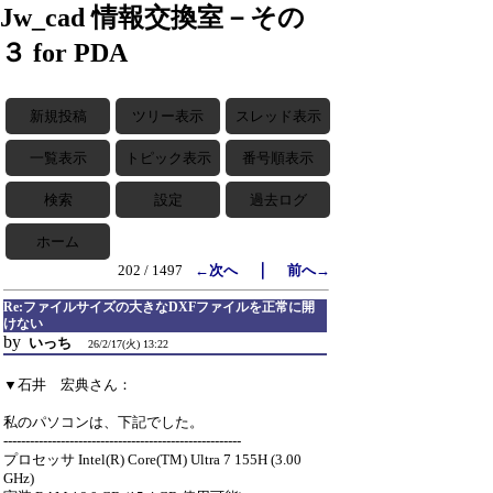
Jw_cad 情報交換室－その
３ for PDA
新規投稿
ツリー表示
スレッド表示
一覧表示
トピック表示
番号順表示
検索
設定
過去ログ
ホーム
｜
202 / 1497
←次へ
前へ→
Re:ファイルサイズの大きなDXFファイルを正常に開
けない
by
いっち
26/2/17(火) 13:22
▼石井 宏典さん：
私のパソコンは、下記でした。
------------------------------------------------------
プロセッサ Intel(R) Core(TM) Ultra 7 155H (3.00
GHz)