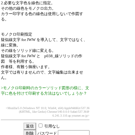
2.必要な文字色を線色に指定。
その他の線色をモノクロ出力。
カラー印字する色の線色は使用しないで作図す
る。
モノクロ印刷指定
疑似線文字 for JWW を導入して、文字ではなく、
線に変換。
その線をソリッド線に変える。
疑似線文字 for JWW と p038_線ソリッドの作
図 等を利用する。
作者様、有難う御座います。
文字では有りませんので、文字編集は出来ませ
ん。
>モノクロ印刷時のカラーソリッド図形の様に、文
字に色を付けて印刷する方法はないでしょうか？
<Mozilla/5.0 (Windows NT 10.0; Win64; x64) AppleWebKit/537.36
(KHTML, like Gecko) Chrome/140.0.0.0 Safari/537.36
＠
6.241.3.110.ap.yournet.ne.jp>
引用なし
パスワード