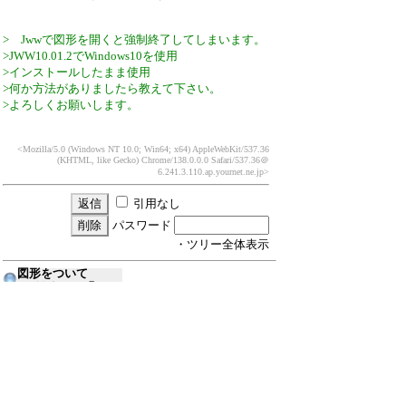
> Jwwで図形を開くと強制終了してしまいます。
>JWW10.01.2でWindows10を使用
>インストールしたまま使用
>何か方法がありましたら教えて下さい。
>よろしくお願いします。
<Mozilla/5.0 (Windows NT 10.0; Win64; x64) AppleWebKit/537.36
(KHTML, like Gecko) Chrome/138.0.0.0 Safari/537.36
＠
6.241.3.110.ap.yournet.ne.jp>
引用なし
パスワード
・ツリー全体表示
図形をついて
イトウ
25/8/4(月) 16:07
Re:図形をついて
≪
hogehoge
25/8/4(月) 16:19
新規投稿
ツリー表示
スレッド表示
一覧表示
トピック表示
番号順表示