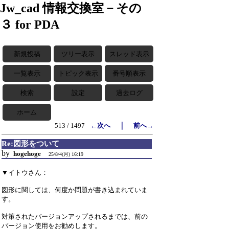
Jw_cad 情報交換室－その
３ for PDA
新規投稿
ツリー表示
スレッド表示
一覧表示
トピック表示
番号順表示
検索
設定
過去ログ
ホーム
｜
513 / 1497
←次へ
前へ→
Re:図形をついて
by
hogehoge
25/8/4(月) 16:19
▼イトウさん：
図形に関しては、何度か問題が書き込まれていま
す。
対策されたバージョンアップされるまでは、前の
バージョン使用をお勧めします。