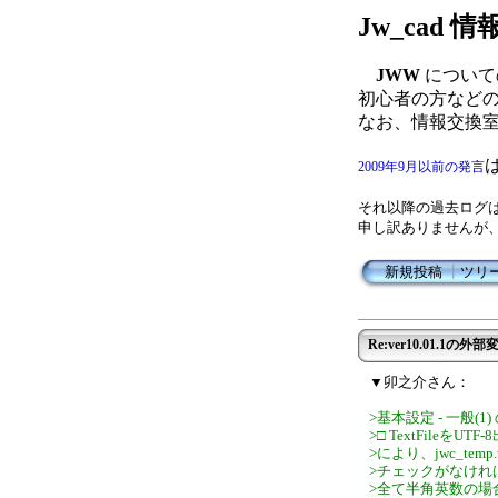
Jw_cad
JWW
について
初心者の方など
なお、情報交換
2009年9月以前の発言
それ以降の過去ログ
申し訳ありませんが
新規投稿
┃
ツリ
Re:ver10.01.1
▼卯之介さん：
>基本設定 - 一般(1
>□ TextFileをUTF-
>により、jwc_tem
>チェックがなければ従来
>全て半角英数の場合