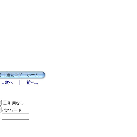
定
┃
過去ログ
┃
ホーム
｜
←次へ
前へ→
引用なし
パスワード