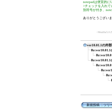
notepadは便宜的
>チェックを入れて
別符号が付き、note
ありがとうござい
<Mozilla/5.0 
ver10.01.
Re:ver10
Re:ver
Re:ver10
Re:ver
Re:v
Re
新規投稿
┃
ツリ