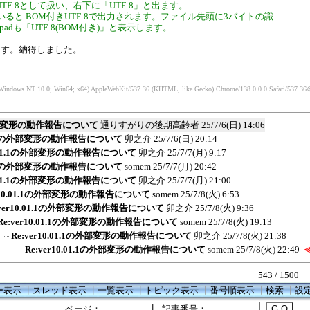
にUTF-8として扱い、右下に「UTF-8」と出ます。
いると BOM付きUTF-8で出力されます。ファイル先頭に3バイトの識
padも「UTF-8(BOM付き)」と表示します。
ます。納得しました。
(Windows NT 10.0; Win64; x64) AppleWebKit/537.36 (KHTML, like Gecko) Chrome/138.0.0.0 Safari/537.36
＠
1の外部変形の動作報告について
通りすがりの後期高齢者
25/7/6(日) 14:06
.01.1の外部変形の動作報告について
卯之介
25/7/6(日) 20:14
10.01.1の外部変形の動作報告について
卯之介
25/7/7(月) 9:17
.01.1の外部変形の動作報告について
somem
25/7/7(月) 20:42
10.01.1の外部変形の動作報告について
卯之介
25/7/7(月) 21:00
er10.01.1の外部変形の動作報告について
somem
25/7/8(火) 6:53
:ver10.01.1の外部変形の動作報告について
卯之介
25/7/8(火) 9:36
Re:ver10.01.1の外部変形の動作報告について
somem
25/7/8(火) 19:13
Re:ver10.01.1の外部変形の動作報告について
卯之介
25/7/8(火) 21:38
Re:ver10.01.1の外部変形の動作報告について
somem
25/7/8(火) 22:49
543 / 1500
ー表示
┃
スレッド表示
┃
一覧表示
┃
トピック表示
┃
番号順表示
┃
検索
┃
設
ページ：
┃
記事番号：