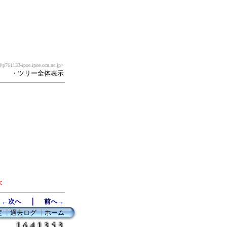
p761133-ipoe.ipoe.ocn.ne.jp>
・ツリー全体表示
≪
｜
←次へ
前へ→
定
┃
過去ログ
┃
ホーム