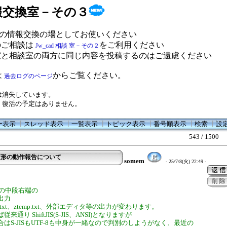
 情報交換室－その３
の情報交換の場としてお使いください
のご相談は
をご利用ください
Jw_cad 相談 室－その２
室と相談室の両方に同じ内容を投稿するのはご遠慮ください
は
からご覧ください。
過去ログのページ
は消失しています。
、復活の予定はありません。
ー表示
┃
スレッド表示
┃
一覧表示
┃
トピック表示
┃
番号順表示
┃
検索
┃
設
543 / 1500
の外部変形の動作報告について
somem
- 25/7/8(火) 22:49 -
) の中段右端の
8出力
p.txt、ztemp.txt、外部エディタ等の出力が変わります。
通り ShiftJIS(S-JIS、ANSI)となりますが
はS-JISもUTF-8も中身が一緒なので判別のしようがなく、最近の