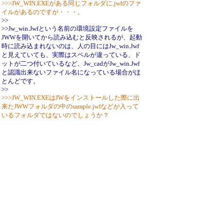
>>>JW_WIN.EXEがある同じフォルダに.jwfのファ
イルがあるのですが・・・。
>>
>>Jw_win.Jwfという名前の環境設定ファイルを
JWWを開いてから読み込むと反映されるが、起動
時に読み込まれないのは、人の目にはJw_win.Jwf
と見えていても、実際はスペルが違っている、ド
ットが二つ付いているなど、Jw_cadがJw_win.Jwf
と認識出来ないファイル名になっている場合がほ
とんどです。
>>
>>>JW_WIN.EXEはJWをインストールした際に出
来たJWWフォルダの中のsample.jwfなどが入って
いるフォルダではないのでしょうか？
>>
>>そのフォルダで合っています
>大変申し訳ありません。
>では、読み込まないのはなぜでしょうか？
>原因の予想がつきますでしょうか？
>ちなみに、そのフォルダにインストールの際に使
用したexeファイルがunins000というファイル名で
残っていてそれをクリックするとインストーラー
が起動します。
何回も申し訳ありません。
ファイル名をsample.jwfからコピペしても読み込み