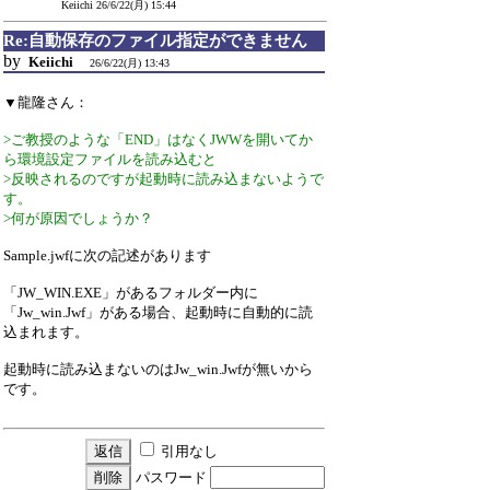
Keiichi
26/6/22(月) 15:44
Re:自動保存のファイル指定ができません
by
Keiichi
26/6/22(月) 13:43
▼龍隆さん：
>ご教授のような「END」はなくJWWを開いてか
ら環境設定ファイルを読み込むと
>反映されるのですが起動時に読み込まないようで
す。
>何が原因でしょうか？
Sample.jwfに次の記述があります
「JW_WIN.EXE」があるフォルダー内に
「Jw_win.Jwf」がある場合、起動時に自動的に読
込まれます。
起動時に読み込まないのはJw_win.Jwfが無いから
です。
引用なし
パスワード