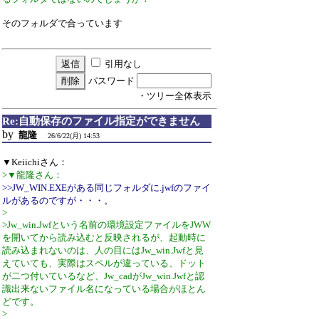
そのフォルダで合っています
引用なし
パスワード
・ツリー全体表示
Re:自動保存のファイル指定ができません
by
龍隆
26/6/22(月) 14:53
▼Keiichiさん：
>▼龍隆さん：
>>JW_WIN.EXEがある同じフォルダに.jwfのファイ
ルがあるのですが・・・。
>
>Jw_win.Jwfという名前の環境設定ファイルをJWW
を開いてから読み込むと反映されるが、起動時に
読み込まれないのは、人の目にはJw_win.Jwfと見
えていても、実際はスペルが違っている、ドット
が二つ付いているなど、Jw_cadがJw_win.Jwfと認
識出来ないファイル名になっている場合がほとん
どです。
>