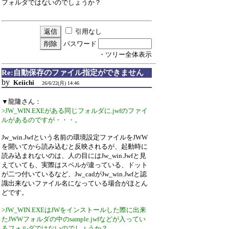
フォルダではないのでしょうか？
引用なし
パスワード
・ツリー全体表示
Re:自動保存のファイル指定ができません
by
Keiichi
26/6/22(月) 14:46
▼龍隆さん：
>JW_WIN.EXEがある同じフォルダに.jwfのファイ
ルがあるのですが・・・。
Jw_win.Jwfという名前の環境設定ファイルをJWW
を開いてから読み込むと反映されるが、起動時に
読み込まれないのは、人の目にはJw_win.Jwfと見
えていても、実際はスペルが違っている、ドット
が二つ付いているなど、Jw_cadがJw_win.Jwfと認
識出来ないファイル名になっている場合がほとん
どです。
>JW_WIN.EXEはJWをインストールした際に出来
たJWWフォルダの中のsample.jwfなどが入ってい
るフォルダではないのでしょうか？