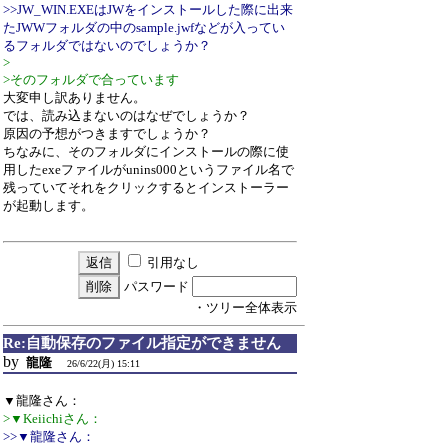
>>JW_WIN.EXEはJWをインストールした際に出来
たJWWフォルダの中のsample.jwfなどが入ってい
るフォルダではないのでしょうか？
>
>そのフォルダで合っています
大変申し訳ありません。
では、読み込まないのはなぜでしょうか？
原因の予想がつきますでしょうか？
ちなみに、そのフォルダにインストールの際に使
用したexeファイルがunins000というファイル名で
残っていてそれをクリックするとインストーラー
が起動します。
引用なし
パスワード
・ツリー全体表示
Re:自動保存のファイル指定ができません
by
龍隆
26/6/22(月) 15:11
▼龍隆さん：
>▼Keiichiさん：
>>▼龍隆さん：