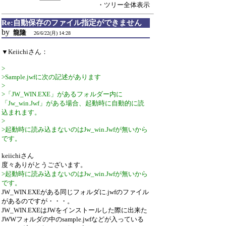
・ツリー全体表示
Re:自動保存のファイル指定ができません
by
龍隆
26/6/22(月) 14:28
▼Keiichiさん：
>
>Sample.jwfに次の記述があります
>
>「JW_WIN.EXE」があるフォルダー内に
「Jw_win.Jwf」がある場合、起動時に自動的に読
込まれます。
>
>起動時に読み込まないのはJw_win.Jwfが無いから
です。
keiichiさん
度々ありがとうございます。
>起動時に読み込まないのはJw_win.Jwfが無いから
です。
JW_WIN.EXEがある同じフォルダに.jwfのファイル
があるのですが・・・。
JW_WIN.EXEはJWをインストールした際に出来た
JWWフォルダの中のsample.jwfなどが入っている