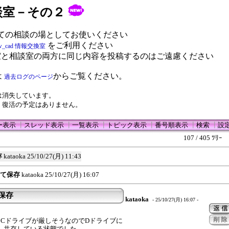
 相談室－その２
ての相談の場としてお使いください
をご利用ください
w_cad 情報交換室
室と相談室の両方に同じ内容を投稿するのはご遠慮ください
は
からご覧ください。
過去ログのページ
は消失しています。
、復活の予定はありません。
ー表示
┃
スレッド表示
┃
一覧表示
┃
トピック表示
┃
番号順表示
┃
検索
┃
設
107 / 405 ﾂﾘｰ
存
kataoka
25/10/27(月) 11:43
けて保存
kataoka
25/10/27(月) 16:07
保存
kataoka
- 25/10/27(月) 16:07 -
Cドライブが厳しそうなのでDドライブに
ため 共存している状態でした。