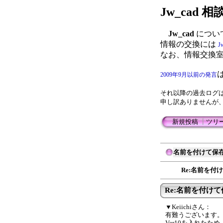
Jw_cad
Jw_cad
につい
情報の交換には
J
なお、情報交換
2009年9月以前の発言
それ以降の過去ログ
申し訳ありませんが
新規投稿
┃
ツリ
名前を付けて保
Re:名前を付
Re:名前を付けて
▼Keiichiさん：
有難うございます。
Ver10を入れた