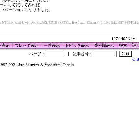
ストールして試してみれば
しいバージョンになりました。
s NT 10.0; Win64; x64) AppleWebKit/537.36 (KHTML, like Gecko) Chrome/141.0.0.0 Safari/537.36
＠FL1-20
107 / 405 ﾂﾘｰ
ー表示
┃
スレッド表示
┃
一覧表示
┃
トピック表示
┃
番号順表示
┃
検索
┃
設
ページ：
┃
記事番号：
C-B
1997-2021 Jiro Shimizu & Yoshifumi Tanaka