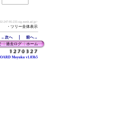
2-247-95-233.sig.mesh.ad.jp>
・ツリー全体表示
｜
←次へ
前へ→
定
┃
過去ログ
┃
ホーム
OARD Moyuku v1.03b5