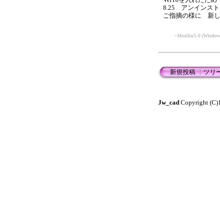
8.25 アンイン
ご指摘の様に 新
<Mozilla/5.0 (Window
新規投稿
┃
ツリ
Jw_cad
Copyright (C)