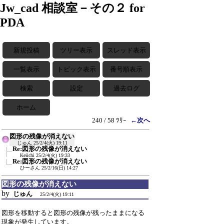
Jw_cad 相談室－その２ for
PDA
新規投稿
ツリー表示
スレッド表示
一覧表示
トピック表示
番号順表示
検索
設定
過去ログ
ホーム
240 / 58 ﾂﾘｰ
←次へ
図形の残像が消えない
じゅん
25/2/4(火) 19:11
Re:図形の残像が消えない
Keiichi
25/2/4(火) 19:33
Re:図形の残像が消えない
ひーさん
25/2/16(日) 14:27
図形の残像が消えない
by
じゅん
25/2/4(火) 19:11
図形を移動すると図形の残像が残ったままになる
現象が発生しています。