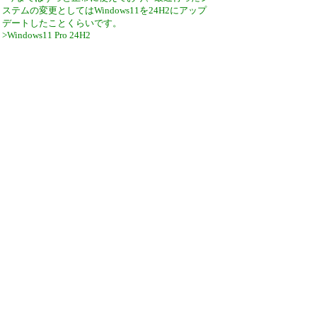
ステムの変更としてはWindows11を24H2にアップ
デートしたことくらいです。
>Windows11 Pro 24H2
>メモリ 8GB
>CPU Intel core i5
>
>24H2が何か関係していますでしょうか。
デスクトップ上の「Jw_cad」のショートカットを
右クリック
「プロパティ」->「互換性」たぶ。「高DPI設定の
変更」
プログラムDPIの中の
「この設定を使用して、「設定」ではなく、この
プログラムのスケーリングの問題を修正する」に
チェックしよう。
引用なし
パスワード
・ツリー全体表示
新規投稿
ツリー表示
スレッド表示