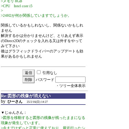
>メモリ 8GB
>CPU Intel core i5
>
>24H2が何か関係していますでしょうか。
関係しているかもしれないし、関係ないかもしれ
ません
解決するかは分かりませんけど、とりあえず表示
のDirect2Dのチェックを入れる又は外すをやって
みて下さい
後はグラフィックドライバーのアップデートも効
果があるかもしれません
引用なし
パスワード
・ツリー全体表示
Re:図形の残像が消えない
by
ひーさん
25/2/16(日) 14:27
▼じゅんさん：
>図形を移動すると図形の残像が残ったままになる
現象が発生しています。
>今まではずっと正常に使えており、最近行ったシ