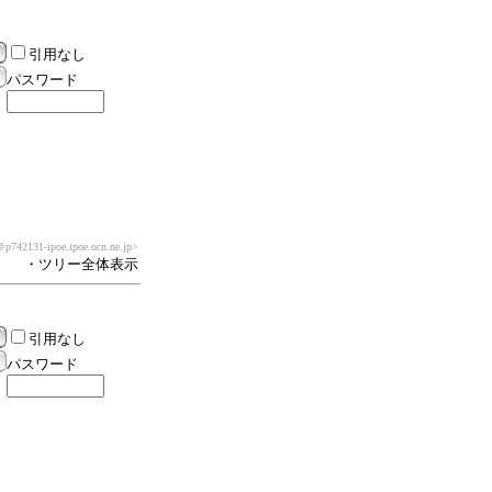
引用なし
パスワード
p742131-ipoe.ipoe.ocn.ne.jp>
・ツリー全体表示
引用なし
パスワード