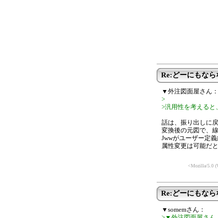
Re:どーにもな
▼外注図面屋さん
>
>汎用性を考えると
話は、振り出しに
変換後の元図で、
Jwwがユーザー定
属性変更は可能だ
<Mozilla/5.0 
Re:どーにもな
▼somemさん：
>▼外注図面屋さん