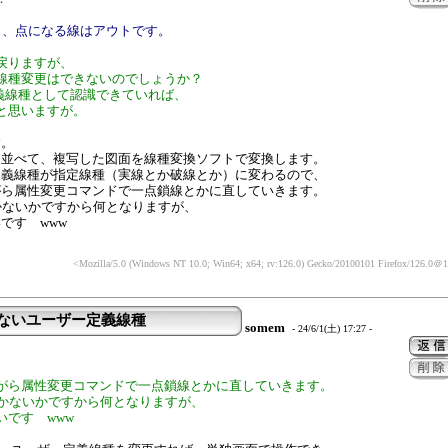
と、点になる線はアウトです。
戻りますが、
線種変更はできないのでしょうか？
定義線種として認識できていれば、
と思いますが。
す。
に並べて、複写した図面を線種変換ソフトで変換します。
定義線種が指定線種（実線とか破線とか）に変わるので、
がら属性変更コマンドで一点鎖線とかに直していきます。
かないかですから何となりますが、
です www
<Mozilla/5.0 (Windows NT 10.0; Win64; x64; rv:126.0) Gecko/20100101 Firefox/126.0
＠10
らないユーザー定義線種
somem
- 24/6/1(土) 17:27 -
：
がら属性変更コマンドで一点鎖線とかに直していきます。
るかないかですから何となりますが、
いです www