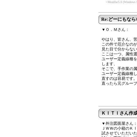
<Mozilla/5.0 (Windows 
Re:どーにもな
▼Ｏ．Ｍさん：
やはり、皆さん、
この件で厄介なの
見た目で分からな
ここは一つ、属性
ユーザー定義線種
します、
そこで、手作業の
ユーザー定義線種
直すのは容易です
直ったら元グルー
ＫＩＴＩさん作
▼外注図面屋さん
ＪＷＷの小箱のＫ
試させていただい