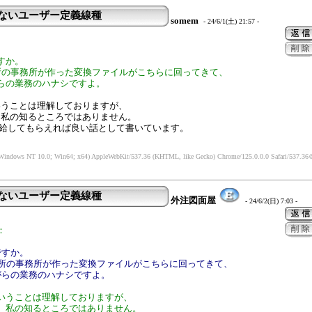
らないユーザー定義線種
somem
- 24/6/1(土) 21:57 -
：
すか。
使う他所の事務所が作った変換ファイルがこちらに回ってきて、
らの業務のハナシですよ。
いうことは理解しておりますが、
、私の知るところではありません。
支給してもらえれば良い話として書いています。
(Windows NT 10.0; Win64; x64) AppleWebKit/537.36 (KHTML, like Gecko) Chrome/125.0.0.0 Safari/537.36
＠
らないユーザー定義線種
外注図面屋
- 24/6/2(日) 7:03 -
：
ですか。
を使う他所の事務所が作った変換ファイルがこちらに回ってきて、
がらの業務のハナシですよ。
いうことは理解しておりますが、
、私の知るところではありません。