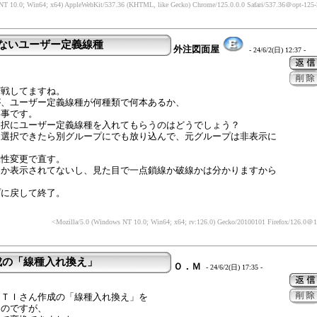
NT 10.0; Win64; x64) AppleWebKit/537.36 (KHTML, like Gecko) Chrome/125.0.0.0 Safari/537.36
＠opt-125-2
らないユーザー定義線種
外注図面屋
- 24/6/2(日) 12:37 -
苦戦してますね。
が、ユーザー定義線種が何種類で何本あるか、
い事です。
選択にユーザー定義線種を入れてもらうのはどうでしょう？
を選択できたら別グループにでも放り込んで、元グループは非表示に
属性変更で直す。
しか表示されてないし、見た目で一点鎖線か破線かは分かりますから
。
プに戻して終了。
<Mozilla/5.0 (Windows NT 10.0; Win64; x64; rv:126.0) Gecko/20100101 Firefox/126.0
＠10
成の「線種入れ換え」
Ｏ．Ｍ
- 24/6/2(日) 17:35 -
：
ＩＴＩさん作成の「線種入れ換え」を
たのですが、