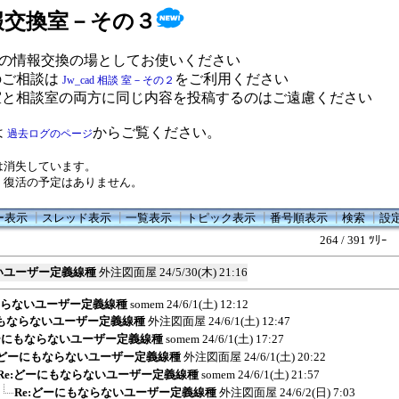
 情報交換室－その３
の情報交換の場としてお使いください
のご相談は
をご利用ください
Jw_cad 相談 室－その２
室と相談室の両方に同じ内容を投稿するのはご遠慮ください
は
からご覧ください。
過去ログのページ
は消失しています。
、復活の予定はありません。
ー表示
┃
スレッド表示
┃
一覧表示
┃
トピック表示
┃
番号順表示
┃
検索
┃
設
264 / 391 ﾂﾘｰ
いユーザー定義線種
外注図面屋
24/5/30(木) 21:16
ならないユーザー定義線種
somem
24/6/1(土) 12:12
にもならないユーザー定義線種
外注図面屋
24/6/1(土) 12:47
どーにもならないユーザー定義線種
somem
24/6/1(土) 17:27
:どーにもならないユーザー定義線種
外注図面屋
24/6/1(土) 20:22
Re:どーにもならないユーザー定義線種
somem
24/6/1(土) 21:57
Re:どーにもならないユーザー定義線種
外注図面屋
24/6/2(日) 7:03