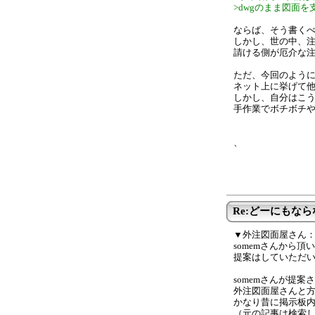
>dwgのまま図面
ならば、そう書く
しかし、世の中、
請ける側が厄介な
ただ、今回のよう
ネット上に挙げて
しかし、自分はこ
手作業でボチボチ
、
Re:どーにもな
▼外注図面屋さん
somemさんから
提案はしていただ
somemさんが提
外注図面屋さんと
かなり昔に掲示板
（元の記事は検索