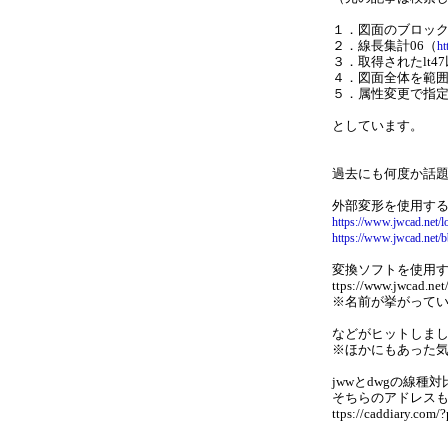
１．図面のブロッ
２．線長集計06（
ht
３．取得されたlt
４．図面全体を範囲
５．属性変更で指
としています。
過去にも何度か話
外部変形を使用す
https://www.jwcad.net/
https://www.jwcad.net/
変換ソフトを使用
ttps://www.jwcad.ne
※名前が挙がっていま
などがヒットしま
※ほかにもあった
jwwとdwgの線
そちらのアドレス
ttps://caddiary.com/