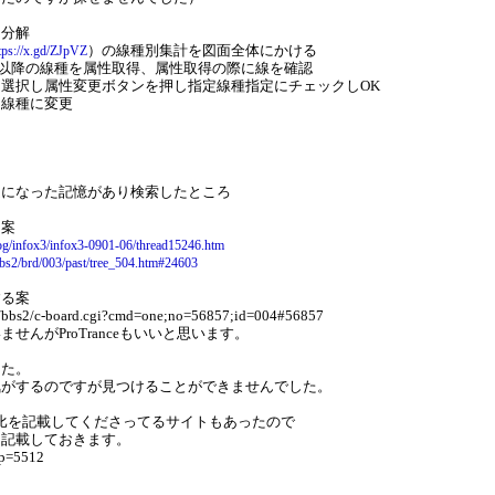
ク分解
）の線種別集計を図面全体にかける
tps://x.gd/ZJpVZ
47以降の線種を属性取得、属性取得の際に線を確認
選択し属性変更ボタンを押し指定線種指定にチェックしOK
定線種に変更
題になった記憶があり検索したところ
る案
log/infox3/infox3-0901-06/thread15246.htm
bbs2/brd/003/past/tree_504.htm#24603
する案
t/bbs2/c-board.cgi?cmd=one;no=56857;id=004#56857
せんがProTranceもいいと思います。
した。
気がするのですが見つけることができませんでした。
種対比を記載してくださってるサイトもあったので
も記載しておきます。
?p=5512