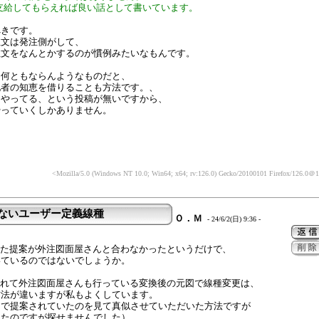
を支給してもらえれば良い話として書いています。
べきです。
注文は発注側がして、
注文をなんとかするのが慣例みたいなもんです。
に何ともならんようなものだと、
他者の知恵を借りることも方法です。、
うやってる、という投稿が無いですから、
やっていくしかありません。
<Mozilla/5.0 (Windows NT 10.0; Win64; x64; rv:126.0) Gecko/20100101 Firefox/126.0
＠10
らないユーザー定義線種
Ｏ．Ｍ
- 24/6/2(日) 9:36 -
：
頂いた提案が外注図面屋さんと合わなかったというだけで、
いているのではないでしょうか。
案されて外注図面屋さんも行っている変換後の元図で線種変更は、
方法が違いますが私もよくしています。
内で提案されていたのを見て真似させていただいた方法ですが
したのですが探せませんでした）