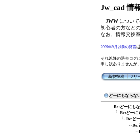
Jw_cad
JWW
について
初心者の方など
なお、情報交換
2009年9月以前の発言
それ以降の過去ログ
申し訳ありませんが
新規投稿
┃
ツリ
どーにもならな
Re:どーにも
Re:どー
Re:
Re