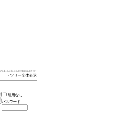
0.113.183.58.megaegg.ne.jp>
・ツリー全体表示
引用なし
パスワード