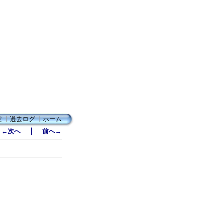
定
┃
過去ログ
┃
ホーム
｜
←次へ
前へ→