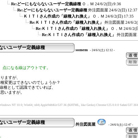
Re:どーにもならないユーザー定義線種
Ｏ．Ｍ
24/6/2(日) 9:36
Re:どーにもならないユーザー定義線種
外注図面屋
24/6/2(日) 12:37
ＫＩＴＩさん作成の「線種入れ換え」
Ｏ．Ｍ
24/6/2(日) 17:35
Re:ＫＩＴＩさん作成の「線種入れ換え」
外注図面屋
24/6/2
Re:ＫＩＴＩさん作成の「線種入れ換え」
Ｏ．Ｍ
24/6/2(
Re:ＫＩＴＩさん作成の「線種入れ換え」
外注図面屋
らないユーザー定義線種
somem
- 24/6/1(土) 12:12 -
：
、点になる線はアウトです。
戻りますが、
線種変更はできないのでしょうか？
義線種として認識できていれば、
と思いますが。
(Windows NT 10.0; Win64; x64) AppleWebKit/537.36 (KHTML, like Gecko) Chrome/125.0.0.0 Safari/537.36
＠
らないユーザー定義線種
外注図面屋
- 24/6/1(土) 12:47 -
：