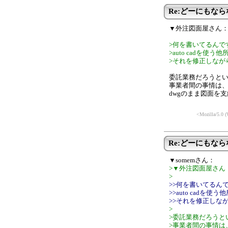
Re:どーにもな
▼外注図面屋さん
>何を書いてるんで
>auto cadを
>それを修正しなが
委託業務だろうと
事業者間の事情は
dwgのまま図面を
<Mozilla/5.0 
Re:どーにもな
▼somemさん：
>▼外注図面屋さん
>
>>何を書いてるん
>>auto cad
>>それを修正しな
>
>委託業務だろうと
>事業者間の事情は