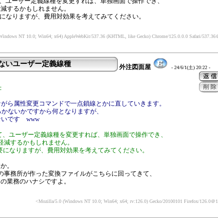
て、ユーザー定義線種を変更すれば、単独画面で操作でき、
軽減するかもしれません。
必要になりますが、費用対効果を考えてみてください。
(Windows NT 10.0; Win64; x64) AppleWebKit/537.36 (KHTML, like Gecko) Chrome/125.0.0.0 Safari/537.36
＠
らないユーザー定義線種
外注図面屋
- 24/6/1(土) 20:22 -
：
ながら属性変更コマンドで一点鎖線とかに直していきます。
あるかないかですから何となりますが、
いです www
って、ユーザー定義線種を変更すれば、単独画面で操作でき、
軽減するかもしれません。
が必要になりますが、費用対効果を考えてみてください。
すか。
う他所の事務所が作った変換ファイルがこちらに回ってきて、
らの業務のハナシですよ。
<Mozilla/5.0 (Windows NT 10.0; Win64; x64; rv:126.0) Gecko/20100101 Firefox/126.0
＠10