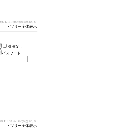
p742131-ipoe.ipoe.ocn.ne.jp>
・ツリー全体表示
引用なし
パスワード
0.113.183.58.megaegg.ne.jp>
・ツリー全体表示