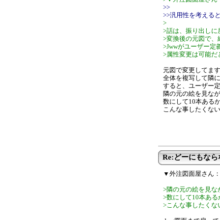
>>
>>汎用性を考える
>
>話は、振り出しに
>変換後の元図で、
>Jwwがユーザー
>属性変更は可能だ
元図で変更してま
全体を複写して隣
すると、ユーザー
隣の元の絵を見な
数にして10本ある
こんな事したくない
Re:どーにもな
▼外注図面屋さん
>隣の元の絵を見な
>数にして10本あ
>こんな事したくな