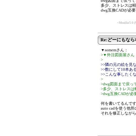
dwg図面まで戻っ
多少、ストレスは
dwg互換CADが
<Mozilla/5.0 
Re:どーにもな
▼somemさん：
>▼外注図面屋さん
>
>>隣の元の絵を見
>>数にして10本
>>こんな事したくな
>
>dwg図面まで戻
>多少、ストレスは
>dwg互換CAD
何を書いてるんで
auto cadを使
それを修正しなが