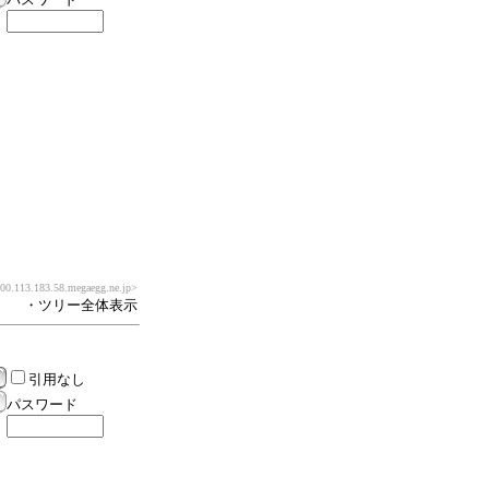
0.113.183.58.megaegg.ne.jp>
・ツリー全体表示
引用なし
パスワード