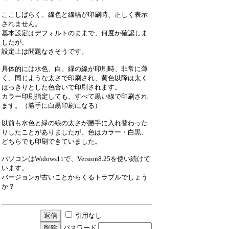
ここしばらく、線色と線幅が印刷時、正しく表示
されません。
基本設定はデフォルトのままで、何度か確認しま
したが、
設定上は問題なさそうです。
具体的には水色、白、緑の線が印刷時、非常に薄
く、同じような太さで印刷され、黄色以降は太く
はっきりとした色合いで印刷されます。
カラー印刷指定しても、すべて黒い線で印刷され
ます。（勝手に白黒印刷になる）
以前も水色と緑の線の太さが勝手に入れ替わった
りしたことがありましたが、色はカラー・白黒、
どちらでも印刷できていました。
パソコンはWidows11で、Version8.25を使い続けて
います。
バージョンが古いことからくるトラブルでしょう
か？
引用なし
パスワード