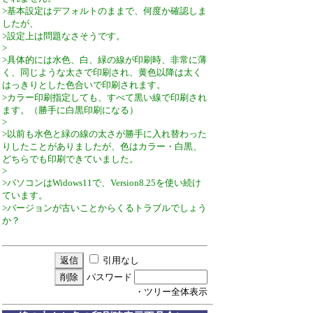
>基本設定はデフォルトのままで、何度か確認しま
したが、
>設定上は問題なさそうです。
>
>具体的には水色、白、緑の線が印刷時、非常に薄
く、同じような太さで印刷され、黄色以降は太く
はっきりとした色合いで印刷されます。
>カラー印刷指定しても、すべて黒い線で印刷され
ます。（勝手に白黒印刷になる）
>
>以前も水色と緑の線の太さが勝手に入れ替わった
りしたことがありましたが、色はカラー・白黒、
どちらでも印刷できていました。
>
>パソコンはWidows11で、Version8.25を使い続け
ています。
>バージョンが古いことからくるトラブルでしょう
か？
引用なし
パスワード
・ツリー全体表示