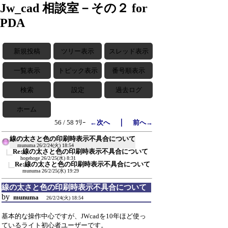
Jw_cad 相談室－その２ for
PDA
新規投稿
ツリー表示
スレッド表示
一覧表示
トピック表示
番号順表示
検索
設定
過去ログ
ホーム
｜
56 / 58 ﾂﾘｰ
←次へ
前へ→
線の太さと色の印刷時表示不具合について
munuma
26/2/24(火) 18:54
Re:線の太さと色の印刷時表示不具合について
hogehoge
26/2/25(水) 8:31
Re:線の太さと色の印刷時表示不具合について
munuma
26/2/25(水) 19:29
線の太さと色の印刷時表示不具合について
by
munuma
26/2/24(火) 18:54
基本的な操作中心ですが、JWcadを10年ほど使っ
ているライト初心者ユーザーです。