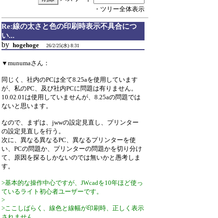
・ツリー全体表示
Re:線の太さと色の印刷時表示不具合につ
い...
by
hogehoge
26/2/25(水) 8:31
▼munumaさん：
同じく、社内のPCは全て8.25aを使用しています
が、私のPC、及び社内PCに問題は有りません。
10.02.01は使用していませんが、8.25aの問題では
ないと思います。
なので、まずは、jwwの設定見直し、プリンター
の設定見直しを行う。
次に、異なる異なるPC、異なるプリンターを使
い、PCの問題か、プリンターの問題かを切り分け
て、原因を探るしかないのでは無いかと愚考しま
す。
>基本的な操作中心ですが、JWcadを10年ほど使っ
ているライト初心者ユーザーです。
>
>ここしばらく、線色と線幅が印刷時、正しく表示
されません。