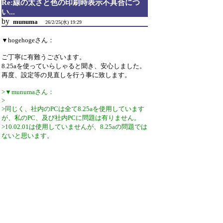
Re:線の太さと色の印刷時表示不具合につ
い...
by
munuma
26/2/25(水) 19:29
▼hogehogeさん：
ご丁寧に有難うございます。
8.25aを使っていらしゃると聞き、安心しました。
再度、設定等の見直しを行う事に致します。
>▼munumaさん：
>
>同じく、社内のPCは全て8.25aを使用しています
が、私のPC、及び社内PCに問題は有りません。
>10.02.01は使用していませんが、8.25aの問題では
ないと思います。
>
>なので、まずは、jwwの設定見直し、プリンター
の設定見直しを行う。
>次に、異なる異なるPC、異なるプリンターを使
い、PCの問題か、プリンターの問題かを切り分け
て、原因を探るしかないのでは無いかと愚考しま
す。
>
>>基本的な操作中心ですが、JWcadを10年ほど使