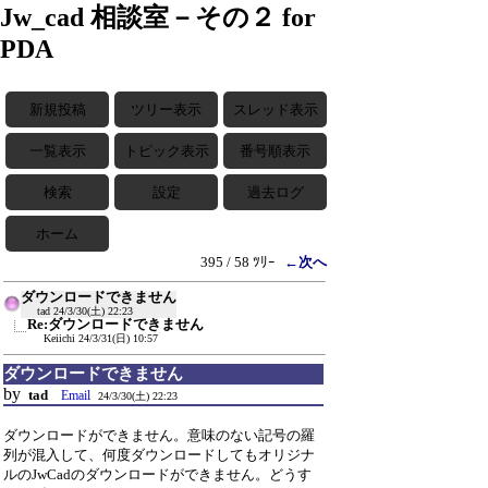
Jw_cad 相談室－その２ for
PDA
新規投稿
ツリー表示
スレッド表示
一覧表示
トピック表示
番号順表示
検索
設定
過去ログ
ホーム
395 / 58 ﾂﾘｰ
←次へ
ダウンロードできません
tad
24/3/30(土) 22:23
Re:ダウンロードできません
Keiichi
24/3/31(日) 10:57
ダウンロードできません
by
tad
Email
24/3/30(土) 22:23
ダウンロードができません。意味のない記号の羅
列が混入して、何度ダウンロードしてもオリジナ
ルのJwCadのダウンロードができません。どうす