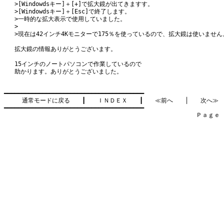
>[Windowdsキー]＋[+]で拡大鏡が出てきますす。
>[Windowdsキー]＋[Esc]で終了します。
>一時的な拡大表示で使用していました。
>
>現在は42インチ4Kモニターで175％を使っているので、拡大鏡は使いません
拡大鏡の情報ありがとうございます。
15インチのノートパソコンで作業しているので
助かります。ありがとうございました。
━━━━━━━━━━━━━━━━━━━━━━━━━━━━━━━━━━━━━━━━

通常モードに戻る
　　┃　　
ＩＮＤＥＸ
　　┃　　
≪前へ
　　│　　
次へ≫
━━━━━━━━━━━━━━━━━━━━━━━━━━━━━━━━━━━━━━━━

　　　　　　　　　　　　　　　　　　　　　　　　　　　　　　　　Ｐａｇｅ    