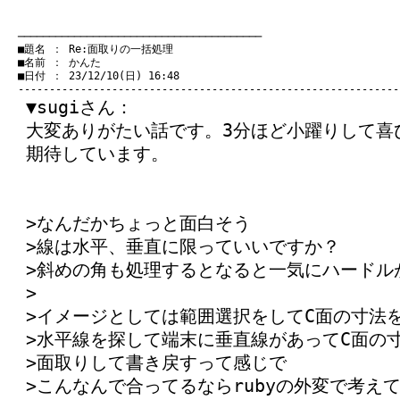
　───────────────────────────────────────
　■題名 ： Re:面取りの一括処理

　■名前 ： かんた

　■日付 ： 23/12/10(日) 16:48

▼sugiさん：
大変ありがたい話です。3分ほど小躍りして喜
期待しています。
>なんだかちょっと面白そう
>線は水平、垂直に限っていいですか？
>斜めの角も処理するとなると一気にハードル
>
>イメージとしては範囲選択をしてC面の寸法
>水平線を探して端末に垂直線があってC面の
>面取りして書き戻すって感じで
>こんなんで合ってるならrubyの外変で考え