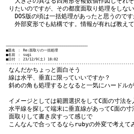
大きさの異なる四角形を複数個作図しそれぞ
りたいのですが、その都度面取り処理をしな
DOS版の頃は一括処理があったと思うのです
外部変形でも結構です。情報が有れば教えて
　───────────────────────────────────────
　■題名 ： Re:面取りの一括処理

　■名前 ： sugi

　■日付 ： 23/12/9(土) 18:02

なんだかちょっと面白そう
線は水平、垂直に限っていいですか？
斜めの角も処理するとなると一気にハードル
イメージとしては範囲選択をしてC面の寸法を
水平線を探して端末に垂直線があってC面の寸
面取りして書き戻すって感じで
こんなんで合ってるならrubyの外変で考えて