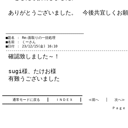
ありがとうございました。 今後共宜しくお
　───────────────────────────────────────
　■題名 ： Re:面取りの一括処理

　■名前 ： くーさん

　■日付 ： 23/12/15(金) 16:10

確認致しました～！
sugi様、たけお様
有難うございました
━━━━━━━━━━━━━━━━━━━━━━━━━━━━━━━━━━━━━━━━

通常モードに戻る
　　┃　　
ＩＮＤＥＸ
　　┃　　
≪前へ
　　│　　
次へ≫
━━━━━━━━━━━━━━━━━━━━━━━━━━━━━━━━━━━━━━━━

　　　　　　　　　　　　　　　　　　　　　　　　　　　　　　　　Ｐａｇｅ    