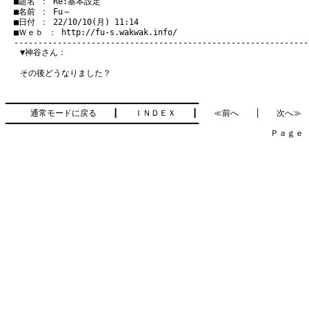
　■題名 ： Re:基本設定

　■名前 ： Fu～

　■日付 ： 22/10/10(月) 11:14

　■Ｗｅｂ ： 
http://fu-s.wakwak.info/
▼神谷さん：
その後どうなりました？
━━━━━━━━━━━━━━━━━━━━━━━━━━━━━━━━━━━━━━━━

通常モードに戻る
　　┃　　
ＩＮＤＥＸ
　　┃　　
≪前へ
　　│　　
次へ≫
━━━━━━━━━━━━━━━━━━━━━━━━━━━━━━━━━━━━━━━━

　　　　　　　　　　　　　　　　　　　　　　　　　　　　　　　　Ｐａｇｅ    