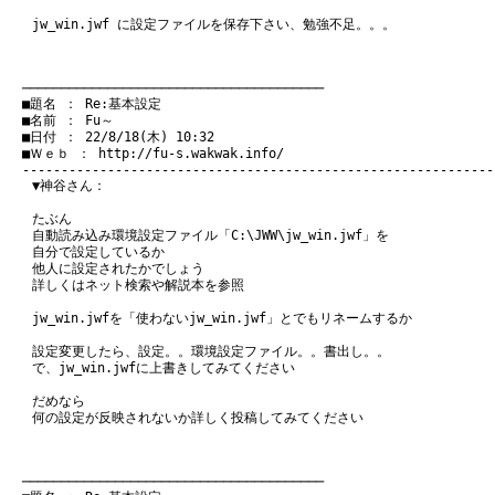
jw_win.jwf に設定ファイルを保存下さい、勉強不足。。。
　───────────────────────────────────────
　■題名 ： Re:基本設定

　■名前 ： Fu～

　■日付 ： 22/8/18(木) 10:32

　■Ｗｅｂ ： 
http://fu-s.wakwak.info/
▼神谷さん：
たぶん
自動読み込み環境設定ファイル「C:\JWW\jw_win.jwf」を
自分で設定しているか
他人に設定されたかでしょう
詳しくはネット検索や解説本を参照
jw_win.jwfを「使わないjw_win.jwf」とでもリネームするか
設定変更したら、設定。。環境設定ファイル。。書出し。。
で、jw_win.jwfに上書きしてみてください
だめなら
何の設定が反映されないか詳しく投稿してみてください
　───────────────────────────────────────