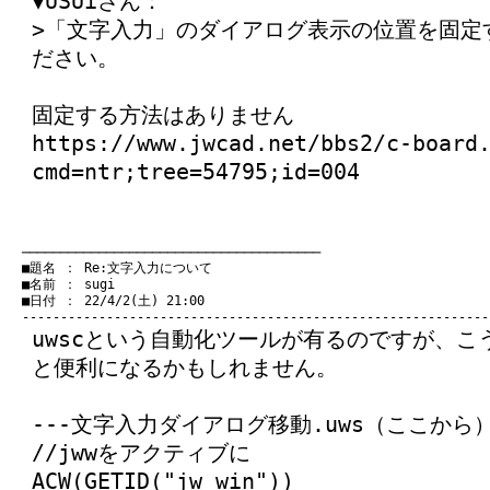
▼USUiさん：
>「文字入力」のダイアログ表示の位置を固定
ださい。
固定する方法はありません
https://www.jwcad.net/bbs2/c-board
cmd=ntr;tree=54795;id=004
　───────────────────────────────────────
　■題名 ： Re:文字入力について

　■名前 ： sugi

　■日付 ： 22/4/2(土) 21:00

uwscという自動化ツールが有るのですが、
と便利になるかもしれません。
---文字入力ダイアログ移動.uws（ここから）
//jwwをアクティブに
ACW(GETID("jw_win"))