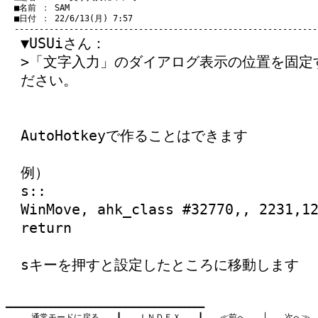
　■名前 ： SAM

　■日付 ： 22/6/13(月) 7:57

▼USUiさん：
>「文字入力」のダイアログ表示の位置を固定
ださい。
AutoHotkeyで作ることはできます
例）
s::
WinMove, ahk_class #32770,, 2231,1
return
sキーを押すと設定したところに移動します
━━━━━━━━━━━━━━━━━━━━━━━━━━━━━━━━━━━━━━━━

通常モードに戻る
　　┃　　
ＩＮＤＥＸ
　　┃　　
≪前へ
　　│　　
次へ≫