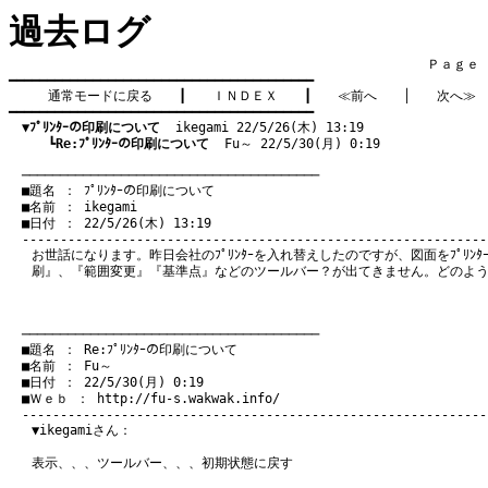
過去ログ
　　　　　　　　　　　　　　　　　　　　　　　　　　　　　　　　Ｐａｇｅ    
━━━━━━━━━━━━━━━━━━━━━━━━━━━━━━━━━━━━━━━━

通常モードに戻る
　　┃　　
ＩＮＤＥＸ
　　┃　　
≪前へ
　　│　　
次へ≫
━━━━━━━━━━━━━━━━━━━━━━━━━━━━━━━━━━━━━━━━

▼ﾌﾟﾘﾝﾀｰの印刷について
  ikegami 22/5/26(木) 13:19
　　　┗
Re:ﾌﾟﾘﾝﾀｰの印刷について
  Fu～ 22/5/30(月) 0:19
　───────────────────────────────────────
　■題名 ： ﾌﾟﾘﾝﾀｰの印刷について

　■名前 ： ikegami

　■日付 ： 22/5/26(木) 13:19

お世話になります。昨日会社のﾌﾟﾘﾝﾀｰを入れ替えしたのですが、図面をﾌﾟﾘﾝ
刷』、『範囲変更』『基準点』などのツールバー？が出てきません。どのよ
　───────────────────────────────────────
　■題名 ： Re:ﾌﾟﾘﾝﾀｰの印刷について

　■名前 ： Fu～

　■日付 ： 22/5/30(月) 0:19

　■Ｗｅｂ ： 
http://fu-s.wakwak.info/
▼ikegamiさん：
表示、、、ツールバー、、、初期状態に戻す