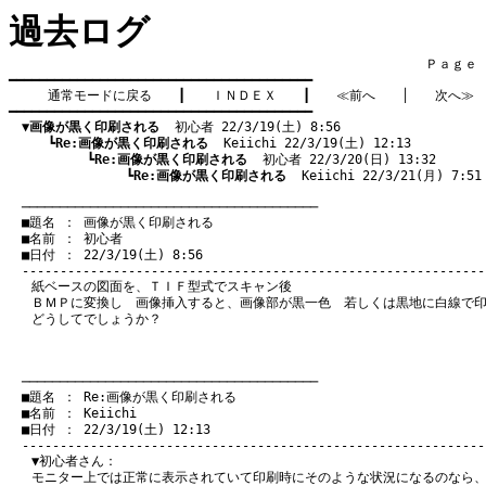
過去ログ
　　　　　　　　　　　　　　　　　　　　　　　　　　　　　　　　Ｐａｇｅ    
━━━━━━━━━━━━━━━━━━━━━━━━━━━━━━━━━━━━━━━━

通常モードに戻る
　　┃　　
ＩＮＤＥＸ
　　┃　　
≪前へ
　　│　　
次へ≫
━━━━━━━━━━━━━━━━━━━━━━━━━━━━━━━━━━━━━━━━

▼画像が黒く印刷される
  初心者 22/3/19(土) 8:56
　　　┗
Re:画像が黒く印刷される
  Keiichi 22/3/19(土) 12:13
　　　　　　┗
Re:画像が黒く印刷される
  初心者 22/3/20(日) 13:32
　　　　　　　　　┗
Re:画像が黒く印刷される
  Keiichi 22/3/21(月) 7:51
　───────────────────────────────────────
　■題名 ： 画像が黒く印刷される

　■名前 ： 初心者

　■日付 ： 22/3/19(土) 8:56

紙ベースの図面を、ＴＩＦ型式でスキャン後
ＢＭＰに変換し 画像挿入すると、画像部が黒一色 若しくは黒地に白線で
どうしてでしょうか？
　───────────────────────────────────────
　■題名 ： Re:画像が黒く印刷される

　■名前 ： Keiichi

　■日付 ： 22/3/19(土) 12:13

▼初心者さん：
モニター上では正常に表示されていて印刷時にそのような状況になるのなら