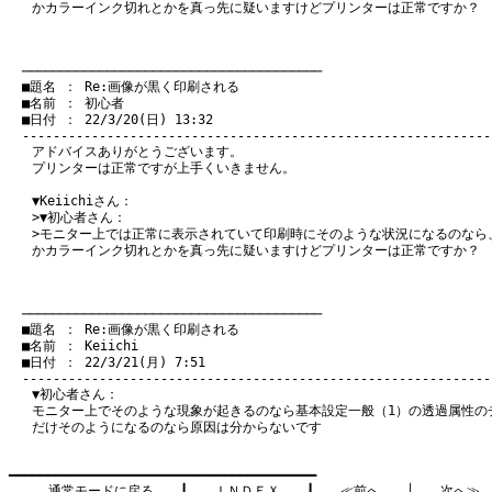
かカラーインク切れとかを真っ先に疑いますけどプリンターは正常ですか？
　───────────────────────────────────────
　■題名 ： Re:画像が黒く印刷される

　■名前 ： 初心者

　■日付 ： 22/3/20(日) 13:32

アドバイスありがとうございます。
プリンターは正常ですが上手くいきません。
▼Keiichiさん：
>▼初心者さん：
>モニター上では正常に表示されていて印刷時にそのような状況になるのなら
かカラーインク切れとかを真っ先に疑いますけどプリンターは正常ですか？
　───────────────────────────────────────
　■題名 ： Re:画像が黒く印刷される

　■名前 ： Keiichi

　■日付 ： 22/3/21(月) 7:51

▼初心者さん：
モニター上でそのような現象が起きるのなら基本設定一般（1）の透過属性の
だけそのようになるのなら原因は分からないです
━━━━━━━━━━━━━━━━━━━━━━━━━━━━━━━━━━━━━━━━

通常モードに戻る
　　┃　　
ＩＮＤＥＸ
　　┃　　
≪前へ
　　│　　
次へ≫