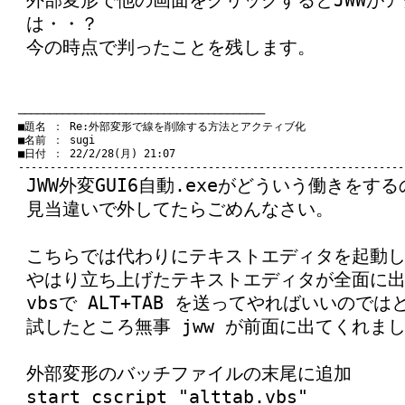
外部変形で他の画面をクリックするとJWWが
は・・？
今の時点で判ったことを残します。
　───────────────────────────────────────
　■題名 ： Re:外部変形で線を削除する方法とアクティブ化

　■名前 ： sugi

　■日付 ： 22/2/28(月) 21:07

JWW外変GUI6自動.exeがどういう働きをす
見当違いで外してたらごめんなさい。
こちらでは代わりにテキストエディタを起動
やはり立ち上げたテキストエディタが全面に
vbsで ALT+TAB を送ってやればいいのでは
試したところ無事 jww が前面に出てくれま
外部変形のバッチファイルの末尾に追加
start cscript "alttab.vbs"