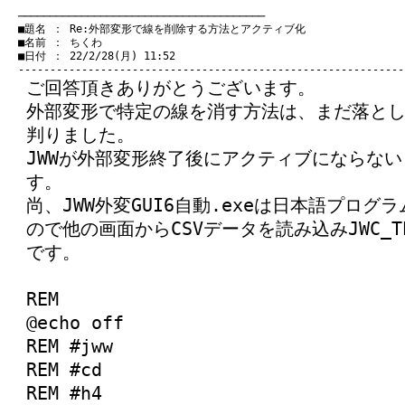
　───────────────────────────────────────
　■題名 ： Re:外部変形で線を削除する方法とアクティブ化

　■名前 ： ちくわ

　■日付 ： 22/2/28(月) 11:52

ご回答頂きありがとうございます。
外部変形で特定の線を消す方法は、まだ落と
判りました。
JWWが外部変形終了後にアクティブにならない
す。
尚、JWW外変GUI6自動.exeは日本語プロ
ので他の画面からCSVデータを読み込みJWC_T
です。
REM
@echo off
REM #jww
REM #cd
REM #h4